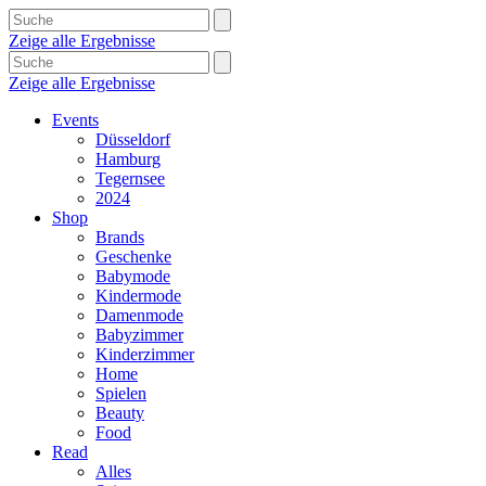
Zeige alle Ergebnisse
Zeige alle Ergebnisse
Events
Düsseldorf
Hamburg
Tegernsee
2024
Shop
Brands
Geschenke
Babymode
Kindermode
Damenmode
Babyzimmer
Kinderzimmer
Home
Spielen
Beauty
Food
Read
Alles