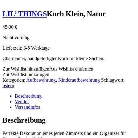
LIL’ THINGS
Korb Klein, Natur
45,00
€
Nicht vorrätig
Lieferzeit:
3-5 Werktage
Charmanter, handgefertigter Korb für kleine Sachen.
Zur Wishlist hinzufügen
Aus Wishlist entfernen
Zur Wishlist hinzufügen
Kategorien:
Aufbewahrung
,
Kinderaufbewahrung
Schlagwort:
ostern
Beschreibung
Vendor
Versandinfos
Beschreibung
Perfekte Dekoration eines jeden Zimmers und ein Organizer für