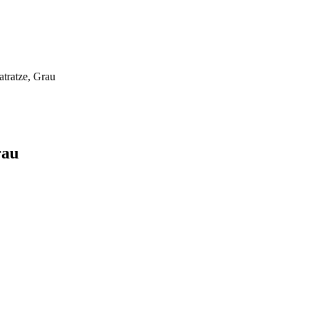
tratze, Grau
rau