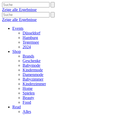
Zeige alle Ergebnisse
Zeige alle Ergebnisse
Events
Düsseldorf
Hamburg
Tegernsee
2024
Shop
Brands
Geschenke
Babymode
Kindermode
Damenmode
Babyzimmer
Kinderzimmer
Home
Spielen
Beauty
Food
Read
Alles