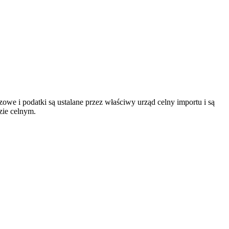
owe i podatki są ustalane przez właściwy urząd celny importu i są
zie celnym.