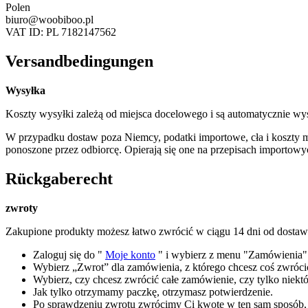
Polen
biuro@woobiboo.pl
VAT ID: PL 7182147562
Versandbedingungen
Wysyłka
Koszty wysyłki zależą od miejsca docelowego i są automatycznie wyś
W przypadku dostaw poza Niemcy, podatki importowe, cła i koszty m
ponoszone przez odbiorcę.
Opierają się one na przepisach importowy
Rückgaberecht
zwroty
Zakupione produkty możesz łatwo zwrócić w ciągu 14 dni od dosta
Zaloguj się do "
Moje konto
" i wybierz z menu "Zamówienia"
Wybierz „Zwrot” dla zamówienia, z którego chcesz coś zwróci
Wybierz, czy chcesz zwrócić całe zamówienie, czy tylko niektó
Jak tylko otrzymamy paczkę, otrzymasz potwierdzenie.
Po sprawdzeniu zwrotu zwrócimy Ci kwotę w ten sam sposób, w