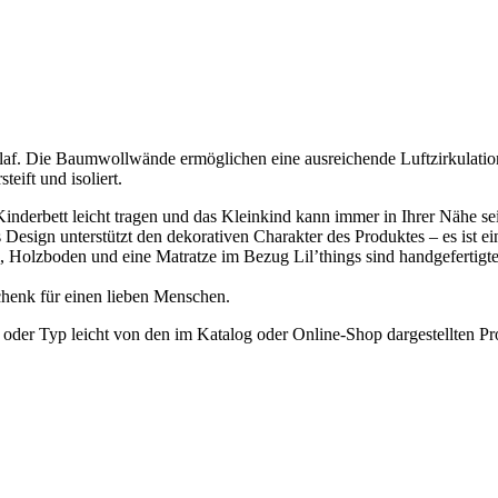
Schlaf. Die Baumwollwände ermöglichen eine ausreichende Luftzirkulati
eift und isoliert.
derbett leicht tragen und das Kleinkind kann immer in Ihrer Nähe sei
s Design unterstützt den dekorativen Charakter des Produktes – es ist e
Holzboden und eine Matratze im Bezug Lil’things sind handgefertigte P
chenk für einen lieben Menschen.
 oder Typ leicht von den im Katalog oder Online-Shop dargestellten P