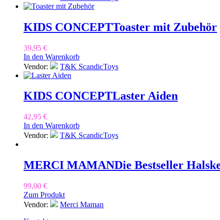
KIDS CONCEPT
Toaster mit Zubehör
39,95
€
In den Warenkorb
Vendor:
T&K ScandicToys
KIDS CONCEPT
Laster Aiden
42,95
€
In den Warenkorb
Vendor:
T&K ScandicToys
MERCI MAMAN
Die Bestseller Halske
99,00
€
Zum Produkt
Vendor:
Merci Maman