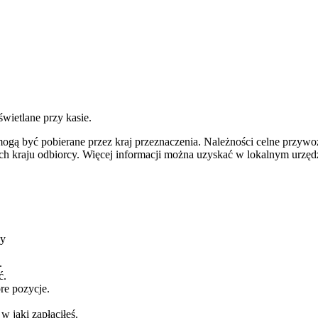
wietlane przy kasie.
ogą być pobierane przez kraj przeznaczenia.
Należności celne przywoz
ch kraju odbiorcy.
Więcej informacji można uzyskać w lokalnym urzęd
wy
.
ć.
re pozycje.
 jaki zapłaciłeś.