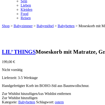
Sein
Lieben
Kleiden
Food
Reisen
Shop
>
Babyzimmer
>
Babymöbel
>
Babybetten
> Moseskorb mit Ma
LIL’ THINGS
Moseskorb mit Matratze, G
199,00
€
Nicht vorrätig
Lieferzeit:
3-5 Werktage
Handgefertigter Korb im BOHO-Stil aus Baumwollschnur.
Zur Wishlist hinzufügen
Aus Wishlist entfernen
Zur Wishlist hinzufügen
Kategorie:
Babybetten
Schlagwort:
ostern