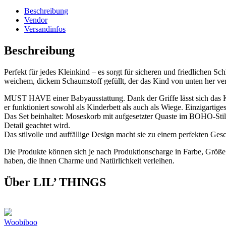
Beschreibung
Vendor
Versandinfos
Beschreibung
Perfekt für jedes Kleinkind – es sorgt für sicheren und friedlichen 
weichem, dickem Schaumstoff gefüllt, der das Kind von unten her verst
MUST HAVE einer Babyausstattung. Dank der Griffe lässt sich das Kin
er funktioniert sowohl als Kinderbett als auch als Wiege. Einzigartige
Das Set beinhaltet: Moseskorb mit aufgesetzter Quaste im BOHO-Stil, 
Detail geachtet wird.
Das stilvolle und auffällige Design macht sie zu einem perfekten Ges
Die Produkte können sich je nach Produktionscharge in Farbe, Größe
haben, die ihnen Charme und Natürlichkeit verleihen.
Über LIL’ THINGS
Woobiboo