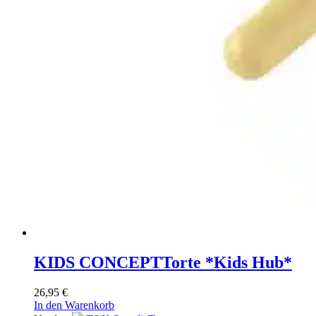
KIDS CONCEPT
Torte *Kids Hub*
26,95
€
In den Warenkorb