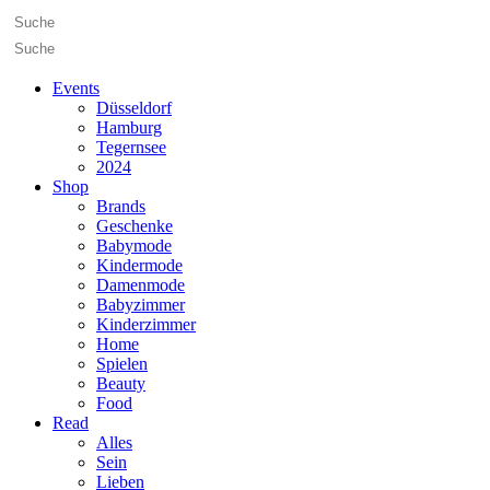
Events
Düsseldorf
Hamburg
Tegernsee
2024
Shop
Brands
Geschenke
Babymode
Kindermode
Damenmode
Babyzimmer
Kinderzimmer
Home
Spielen
Beauty
Food
Read
Alles
Sein
Lieben