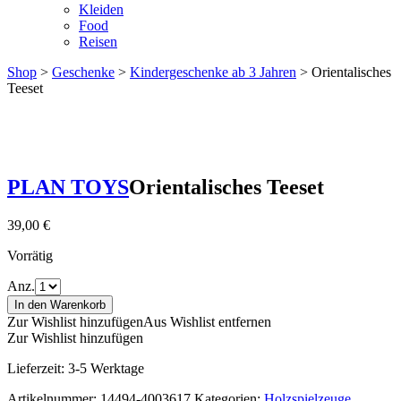
Kleiden
Food
Reisen
Shop
>
Geschenke
>
Kindergeschenke ab 3 Jahren
> Orientalisches
Teeset
PLAN TOYS
Orientalisches Teeset
39,00
€
Vorrätig
Anz.
In den Warenkorb
Zur Wishlist hinzufügen
Aus Wishlist entfernen
Zur Wishlist hinzufügen
Lieferzeit:
3-5 Werktage
Artikelnummer:
14494-4003617
Kategorien:
Holzspielzeuge
,