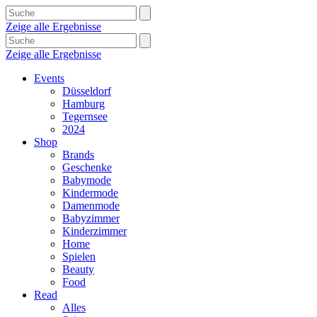
Zeige alle Ergebnisse
Zeige alle Ergebnisse
Events
Düsseldorf
Hamburg
Tegernsee
2024
Shop
Brands
Geschenke
Babymode
Kindermode
Damenmode
Babyzimmer
Kinderzimmer
Home
Spielen
Beauty
Food
Read
Alles