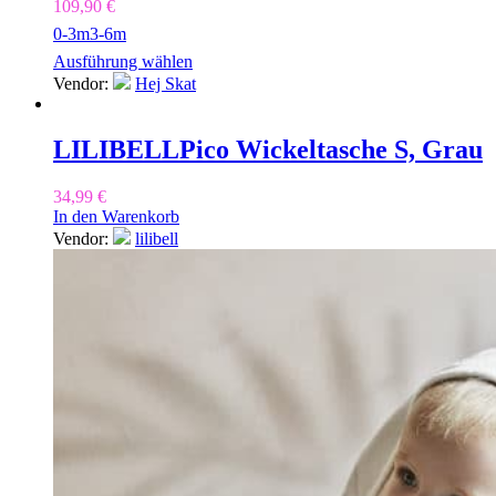
109,90
€
0-3m
3-6m
Ausführung wählen
Vendor:
Hej Skat
LILIBELL
Pico Wickeltasche S, Grau
34,99
€
In den Warenkorb
Vendor:
lilibell