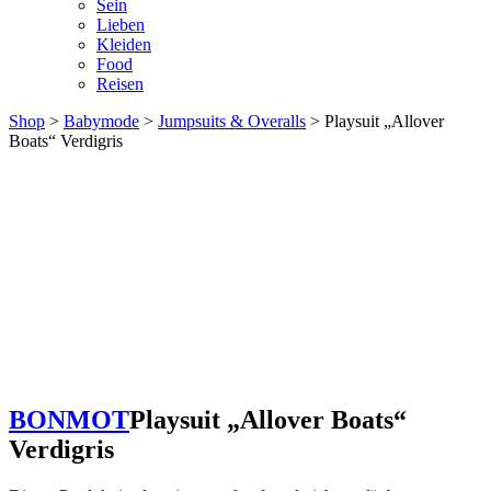
Sein
Lieben
Kleiden
Food
Reisen
Shop
>
Babymode
>
Jumpsuits & Overalls
> Playsuit „Allover
Boats“ Verdigris
BONMOT
Playsuit „Allover Boats“
Verdigris