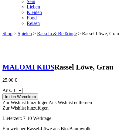
Sein
Lieben
Kleiden
Food
Reisen
Shop
>
Spielen
>
Rasseln & Beißringe
> Rassel Löwe, Grau
MALOMI KIDS
Rassel Löwe, Grau
25,00
€
Anz.
In den Warenkorb
Zur Wishlist hinzufügen
Aus Wishlist entfernen
Zur Wishlist hinzufügen
Lieferzeit:
7-10 Werktage
Ein weicher Rassel-Löwe ​​aus Bio-Baumwolle.