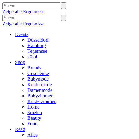
Zeige alle Ergebnisse
Zeige alle Ergebnisse
Events
Düsseldorf
Hamburg
Tegernsee
2024
Shop
Brands
Geschenke
Babymode
Kindermode
Damenmode
Babyzimmer
Kinderzimmer
Home
Spielen
Beauty
Food
Read
Alles