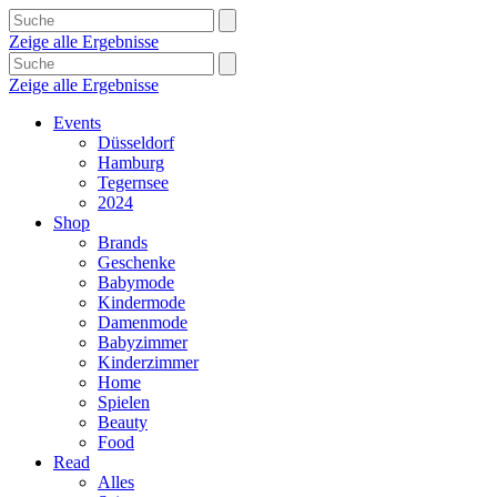
Zeige alle Ergebnisse
Zeige alle Ergebnisse
Events
Düsseldorf
Hamburg
Tegernsee
2024
Shop
Brands
Geschenke
Babymode
Kindermode
Damenmode
Babyzimmer
Kinderzimmer
Home
Spielen
Beauty
Food
Read
Alles