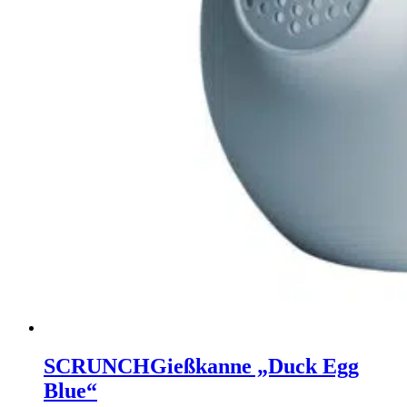
SCRUNCH
Gießkanne „Duck Egg
Blue“