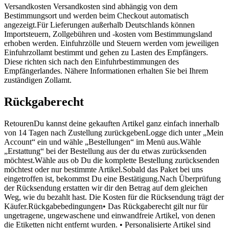
Versandkosten Versandkosten sind abhängig von dem
Bestimmungsort und werden beim Checkout automatisch
angezeigt.Für Lieferungen außerhalb Deutschlands können
Importsteuern, Zollgebühren und -kosten vom Bestimmungsland
erhoben werden. Einfuhrzölle und Steuern werden vom jeweiligen
Einfuhrzollamt bestimmt und gehen zu Lasten des Empfängers.
Diese richten sich nach den Einfuhrbestimmungen des
Empfängerlandes. Nähere Informationen erhalten Sie bei Ihrem
zuständigen Zollamt.
Rückgaberecht
RetourenDu kannst deine gekauften Artikel ganz einfach innerhalb
von 14 Tagen nach Zustellung zurückgebenLogge dich unter „Mein
Account“ ein und wähle „Bestellungen“ im Menü aus.Wähle
„Erstattung“ bei der Bestellung aus der du etwas zurücksenden
möchtest.Wähle aus ob Du die komplette Bestellung zurücksenden
möchtest oder nur bestimmte Artikel.Sobald das Paket bei uns
eingetroffen ist, bekommst Du eine Bestätigung.Nach Überprüfung
der Rücksendung erstatten wir dir den Betrag auf dem gleichen
Weg, wie du bezahlt hast. Die Kosten für die Rücksendung trägt der
Käufer.Rückgabebedingungen• Das Rückgaberecht gilt nur für
ungetragene, ungewaschene und einwandfreie Artikel, von denen
die Etiketten nicht entfernt wurden. • Personalisierte Artikel sind