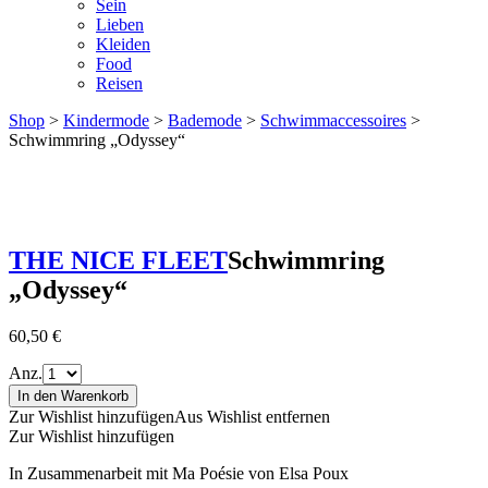
Sein
Lieben
Kleiden
Food
Reisen
Shop
>
Kindermode
>
Bademode
>
Schwimmaccessoires
>
Schwimmring „Odyssey“
THE NICE FLEET
Schwimmring
„Odyssey“
60,50
€
Anz.
In den Warenkorb
Zur Wishlist hinzufügen
Aus Wishlist entfernen
Zur Wishlist hinzufügen
In Zusammenarbeit mit Ma Poésie von Elsa Poux