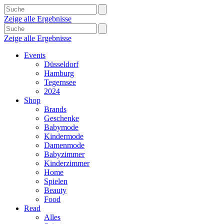
Zeige alle Ergebnisse
Zeige alle Ergebnisse
Events
Düsseldorf
Hamburg
Tegernsee
2024
Shop
Brands
Geschenke
Babymode
Kindermode
Damenmode
Babyzimmer
Kinderzimmer
Home
Spielen
Beauty
Food
Read
Alles