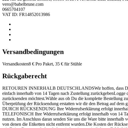
vero@babelbrune.com
0665704107
VAT ID: FR14852013986
Versandbedingungen
Versandkosten8 € Pro Paket, 35 € für Stühle
Rückgaberecht
RETOUREN INNERHALB DEUTSCHLANDSWir hoffen, dass Du mit Deiner B
einfach innerhalb von 14 Tagen nach Zustellung zurückgebenLogge d
zurücksenden möchtest.Wähle aus ob Du die komplette Bestellung zur
Überprüfung der Rücksendung erstatten wir dir den Betra
DURCH RÜCKSENDUNG Ihre Widerrufserklärung erfolgt innerha
TELEFONISCH Ihre Widerrufserklärung erfolgt innerhalb von 14 Tagen 
nutzen. Im Anschluss daran senden Sie uns die Ware bitte inner
von denen die Etiketten nicht entfernt wurden.Die Kosten der 