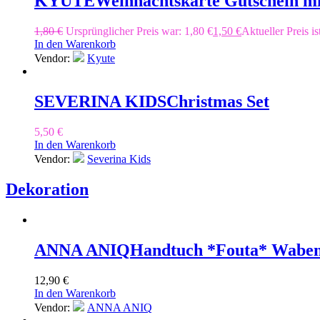
KYUTE
Weihnachtskarte Gutschein mi
1,80
€
Ursprünglicher Preis war: 1,80 €
1,50
€
Aktueller Preis is
In den Warenkorb
Vendor:
Kyute
SEVERINA KIDS
Christmas Set
5,50
€
In den Warenkorb
Vendor:
Severina Kids
Dekoration
ANNA ANIQ
Handtuch *Fouta* Waben
12,90
€
In den Warenkorb
Vendor:
ANNA ANIQ