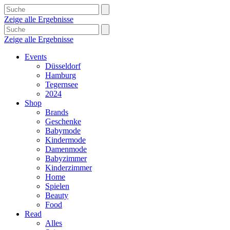
Zeige alle Ergebnisse
Zeige alle Ergebnisse
Events
Düsseldorf
Hamburg
Tegernsee
2024
Shop
Brands
Geschenke
Babymode
Kindermode
Damenmode
Babyzimmer
Kinderzimmer
Home
Spielen
Beauty
Food
Read
Alles