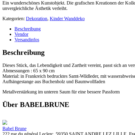
Ein wunderschönes Kunstobjekt. Die grafischen Kreationen der Kolle
unvergleichliche Ästhetik verleiht.
Kategorien:
Dekoration
,
Kinder Wanddeko
Beschreibung
Vendor
Versandinfos
Beschreibung
Dieses Stück, das Lebendigkeit und Zartheit vereint, passt sich an v
Abmessungen : 65 x 90 cm
Material: in Frankreich bedrucktes Samt-Wildleder, mit wasserabwei
Aufhängestange aus Buchenholz und Baumwollfaden
Metallverstärkung im unteren Saum für eine bessere Passform
Über BABELBRUNE
Babel Brune
222 rue du général Leclerc, 59350 SAINT ANDRE LEZ LILLE, Fra