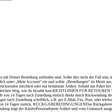
estellung zufrieden sind. Sollte dies nicht der Fall sein, kannst
ich unter „Mein Account“ ein und wähle „Bestellungen“ im Menü aus.W
ücksenden möchtest oder nur bestimmte Artikel. Sobald das Paket bei 
g auf dem gleichen Weg, wie du bezahlt hast.RICHTLINIEN 
lb von 14 Tagen nach Zustellung einfach direkt durch Rücks
nach Zustellung schriftlich, z.B. per E-Mail, Fax, Post, oder telefo
halb von 14 Tagen zurück. RÜCKGABEBEDINGUNGENDas Rückgaberecht g
Rücksendung trägt der KäuferPersonalisierte Artikel sind vom U