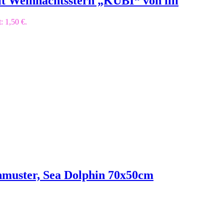
t Weihnachtsstern „KUBI“ von illi
t: 1,50 €.
muster, Sea Dolphin 70x50cm