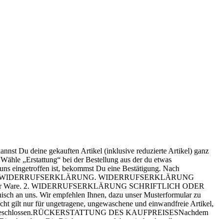
 Du deine gekauften Artikel (inklusive reduzierte Artikel) ganz
ähle „Erstattung“ bei der Bestellung aus der du etwas
uns eingetroffen ist, bekommst Du eine Bestätigung. Nach
FÜR RETOUREN WIDERRUFSERKLÄRUNG. WIDERRUFSERKLÄRUNG
endung der Ware. 2. WIDERRUFSERKLÄRUNG SCHRIFTLICH ODER
nisch an uns. Wir empfehlen Ihnen, dazu unser Musterformular zu
ilt nur für ungetragene, ungewaschene und einwandfreie Artikel,
mtausch ausgeschlossen.RÜCKERSTATTUNG DES KAUFPREISESNachdem