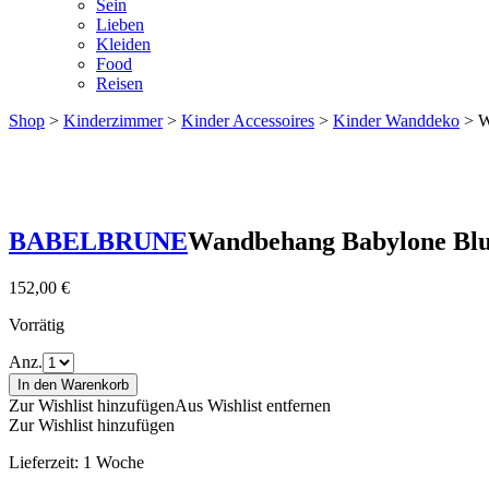
Sein
Lieben
Kleiden
Food
Reisen
Shop
>
Kinderzimmer
>
Kinder Accessoires
>
Kinder Wanddeko
> W
BABELBRUNE
Wandbehang Babylone Blue
152,00
€
Vorrätig
Anz.
In den Warenkorb
Zur Wishlist hinzufügen
Aus Wishlist entfernen
Zur Wishlist hinzufügen
Lieferzeit:
1 Woche