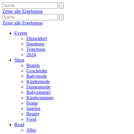
Zeige alle Ergebnisse
Zeige alle Ergebnisse
Events
Düsseldorf
Hamburg
Tegernsee
2024
Shop
Brands
Geschenke
Babymode
Kindermode
Damenmode
Babyzimmer
Kinderzimmer
Home
Spielen
Beauty
Food
Read
Alles