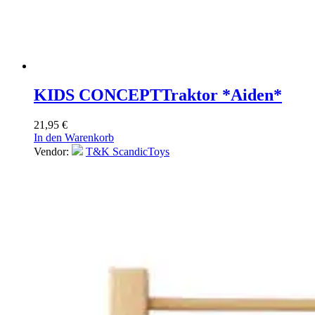
KIDS CONCEPT
Traktor *Aiden*
21,95
€
In den Warenkorb
Vendor:
T&K ScandicToys