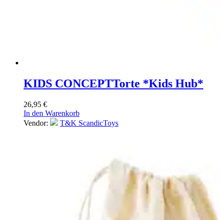
KIDS CONCEPT
Torte *Kids Hub*
26,95
€
In den Warenkorb
Vendor:
T&K ScandicToys