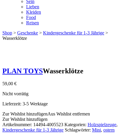
Sein
Lieben
Kleiden
Food
Reisen
Shop
>
Geschenke
>
Kindergeschenke für 1-3 Jährige
>
Wasserklötze
PLAN TOYS
Wasserklötze
59,00
€
Nicht vorrätig
Lieferzeit:
3-5 Werktage
Zur Wishlist hinzufügen
Aus Wishlist entfernen
Zur Wishlist hinzufügen
Artikelnummer:
14494-4005523
Kategorien:
Holzspielzeuge
,
Kindergeschenke für 1-3 Jährige
Schlagwörter:
Mini
,
ostern