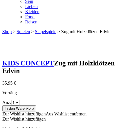
Sein
Lieben
Kleiden
Food
Reisen
Shop
>
Spielen
>
Stapelspiele
> Zug mit Holzklötzen Edvin
KIDS CONCEPT
Zug mit Holzklötzen
Edvin
35,95
€
Vorrätig
Anz.
In den Warenkorb
Zur Wishlist hinzufügen
Aus Wishlist entfernen
Zur Wishlist hinzufügen