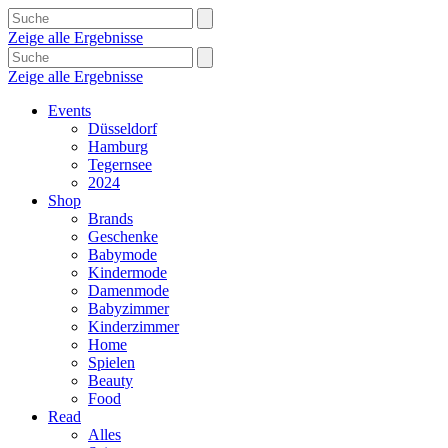
Zeige alle Ergebnisse
Zeige alle Ergebnisse
Events
Düsseldorf
Hamburg
Tegernsee
2024
Shop
Brands
Geschenke
Babymode
Kindermode
Damenmode
Babyzimmer
Kinderzimmer
Home
Spielen
Beauty
Food
Read
Alles