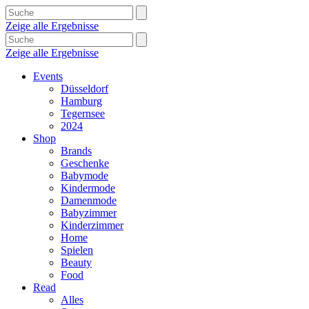
Zeige alle Ergebnisse
Zeige alle Ergebnisse
Events
Düsseldorf
Hamburg
Tegernsee
2024
Shop
Brands
Geschenke
Babymode
Kindermode
Damenmode
Babyzimmer
Kinderzimmer
Home
Spielen
Beauty
Food
Read
Alles