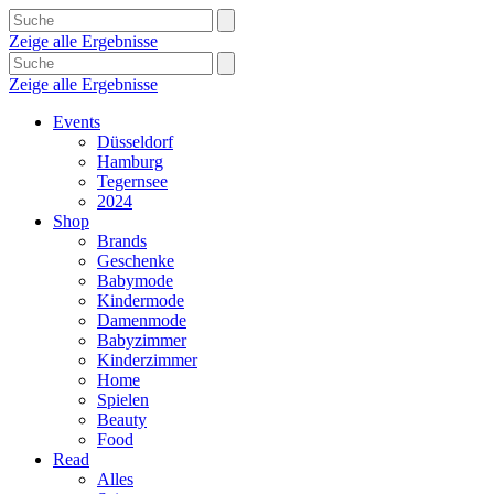
Zeige alle Ergebnisse
Zeige alle Ergebnisse
Events
Düsseldorf
Hamburg
Tegernsee
2024
Shop
Brands
Geschenke
Babymode
Kindermode
Damenmode
Babyzimmer
Kinderzimmer
Home
Spielen
Beauty
Food
Read
Alles