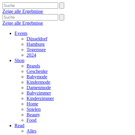
Zeige alle Ergebnisse
Zeige alle Ergebnisse
Events
Düsseldorf
Hamburg
Tegernsee
2024
Shop
Brands
Geschenke
Babymode
Kindermode
Damenmode
Babyzimmer
Kinderzimmer
Home
Spielen
Beauty
Food
Read
Alles