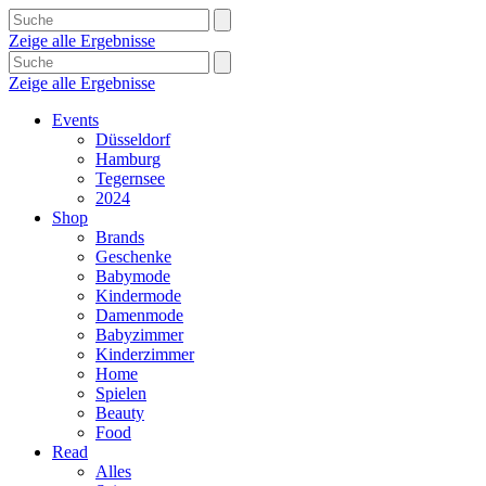
Zeige alle Ergebnisse
Zeige alle Ergebnisse
Events
Düsseldorf
Hamburg
Tegernsee
2024
Shop
Brands
Geschenke
Babymode
Kindermode
Damenmode
Babyzimmer
Kinderzimmer
Home
Spielen
Beauty
Food
Read
Alles