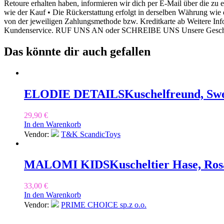
Retoure erhalten haben, informieren wir dich per E-Mail über die zu 
wie der Kauf • Die Rückerstattung erfolgt in derselben Währung wie 
von der jeweiligen Zahlungsmethode bzw. Kreditkarte ab Weitere Info
Kundenservice. RUF UNS AN oder SCHREIBE UNS Unsere Geschäftsz
Das könnte dir auch gefallen
ELODIE DETAILS
Kuschelfreund, Swe
29,90
€
In den Warenkorb
Vendor:
T&K ScandicToys
MALOMI KIDS
Kuscheltier Hase, Ros
33,00
€
In den Warenkorb
Vendor:
PRIME CHOICE sp.z o.o.