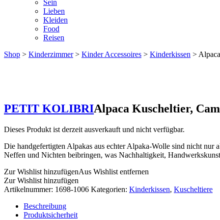
Sein
Lieben
Kleiden
Food
Reisen
Shop
>
Kinderzimmer
>
Kinder Accessoires
>
Kinderkissen
> Alpaca
PETIT KOLIBRI
Alpaca Kuscheltier, Cam
Dieses Produkt ist derzeit ausverkauft und nicht verfügbar.
Die handgefertigten Alpakas aus echter Alpaka-Wolle sind nicht nur a
Neffen und Nichten beibringen, was Nachhaltigkeit, Handwerkskunst 
Zur Wishlist hinzufügen
Aus Wishlist entfernen
Zur Wishlist hinzufügen
Artikelnummer:
1698-1006
Kategorien:
Kinderkissen
,
Kuscheltiere
Beschreibung
Produktsicherheit