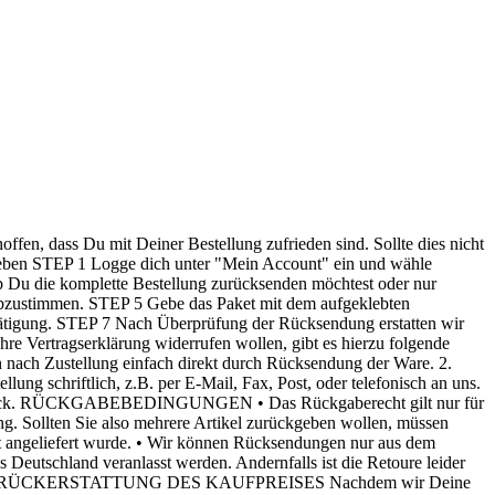
it Deiner Bestellung zufrieden sind. Sollte dies nicht
ckgeben STEP 1 Logge dich unter "Mein Account" ein und wähle
 Du die komplette Bestellung zurücksenden möchtest oder nur
abzustimmen. STEP 5 Gebe das Paket mit dem aufgeklebten
estätigung. STEP 7 Nach Überprüfung der Rücksendung erstatten wir
tragserklärung widerrufen wollen, gibt es hierzu folgende
Zustellung einfach direkt durch Rücksendung der Ware. 2.
iftlich, z.B. per E-Mail, Fax, Post, oder telefonisch an uns.
en zurück. RÜCKGABEBEDINGUNGEN • Das Rückgaberecht gilt nur für
ng. Sollten Sie also mehrere Artikel zurückgeben wollen, müssen
et angeliefert wurde. • Wir können Rücksendungen nur aus dem
Deutschland veranlasst werden. Andernfalls ist die Retoure leider
eschlossen. RÜCKERSTATTUNG DES KAUFPREISES Nachdem wir Deine