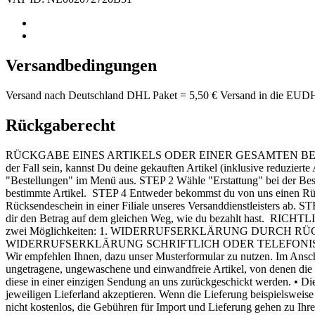
Versandbedingungen
Versand nach Deutschland DHL Paket = 5,50 € Versand in die EUDH
Rückgaberecht
RÜCKGABE EINES ARTIKELS ODER EINER GESAMTEN BESTELLUN
der Fall sein, kannst Du deine gekauften Artikel (inklusive reduzie
"Bestellungen" im Menü aus. STEP 2 Wähle "Erstattung" bei der Bes
bestimmte Artikel. STEP 4 Entweder bekommst du von uns einen Rüc
Rücksendeschein in einer Filiale unseres Versanddienstleisters ab. 
dir den Betrag auf dem gleichen Weg, wie du bezahlt hast. RI
zwei Möglichkeiten: 1. WIDERRUFSERKLÄRUNG DURCH RÜCKSENDUNG
WIDERRUFSERKLÄRUNG SCHRIFTLICH ODER TELEFONISCH Ihre Widerruf
Wir empfehlen Ihnen, dazu unser Musterformular zu nutzen. Im An
ungetragene, ungewaschene und einwandfreie Artikel, von denen die E
diese in einer einzigen Sendung an uns zurückgeschickt werden. • D
jeweiligen Lieferland akzeptieren. Wenn die Lieferung beispielsweis
nicht kostenlos, die Gebühren für Import und Lieferung gehen 