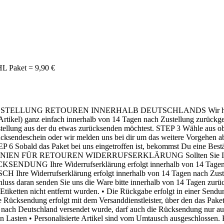
L Paket = 9,90 €
G RETOUREN INNERHALB DEUTSCHLANDS Wir hoffen, dass Du m
rte Artikel) ganz einfach innerhalb von 14 Tagen nach Zustellung zurü
tellung aus der du etwas zurücksenden möchtest. STEP 3 Wähle aus ob
ksendeschein oder wir melden uns bei dir um das weitere Vorgehen 
STEP 6 Sobald das Paket bei uns eingetroffen ist, bekommst Du eine B
CHTLINIEN FÜR RETOUREN WIDERRUFSERKLÄRUNG Sollten Sie Ihre Ver
 Ihre Widerrufserklärung erfolgt innerhalb von 14 Tagen nach 
serklärung erfolgt innerhalb von 14 Tagen nach Zustellung schr
schluss daran senden Sie uns die Ware bitte innerhalb von 14 Tag
tiketten nicht entfernt wurden. • Die Rückgabe erfolgt in einer Sendu
ie Rücksendung erfolgt mit dem Versanddienstleister, über den das Pak
e nach Deutschland versendet wurde, darf auch die Rücksendung nur aus 
zu Ihren Lasten • Personalisierte Artikel sind vom Umtausch ausg