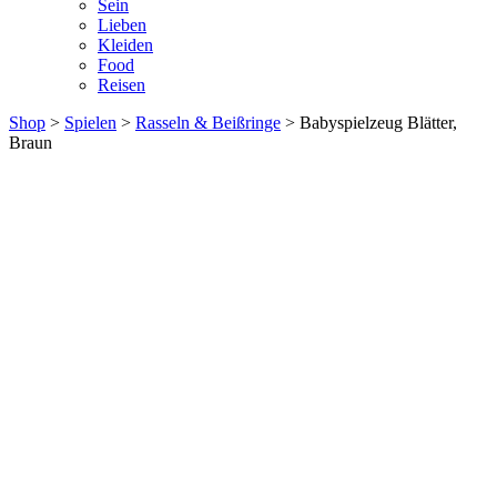
Sein
Lieben
Kleiden
Food
Reisen
Shop
>
Spielen
>
Rasseln & Beißringe
> Babyspielzeug Blätter,
Braun