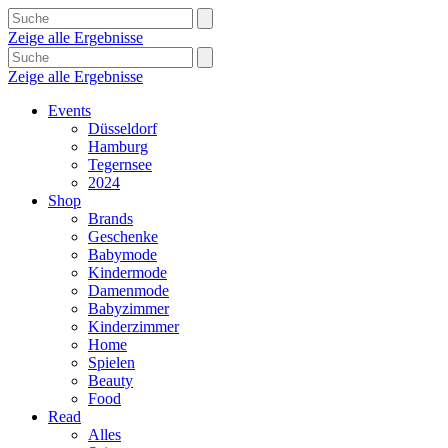
Zeige alle Ergebnisse
Zeige alle Ergebnisse
Events
Düsseldorf
Hamburg
Tegernsee
2024
Shop
Brands
Geschenke
Babymode
Kindermode
Damenmode
Babyzimmer
Kinderzimmer
Home
Spielen
Beauty
Food
Read
Alles