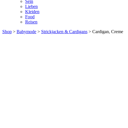
Sein
Lieben
Kleiden
Food
Reisen
Shop
>
Babymode
>
Strickjacken & Cardigans
> Cardigan, Creme