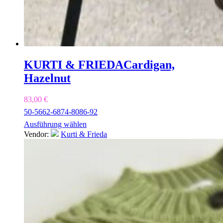
KURTI & FRIEDA
Cardigan,
Hazelnut
83,00
€
50-56
62-68
74-80
86-92
Ausführung wählen
Vendor:
Kurti & Frieda