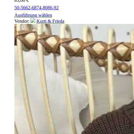
83,00
€
50-56
62-68
74-80
86-92
Ausführung wählen
Vendor:
Kurti & Frieda