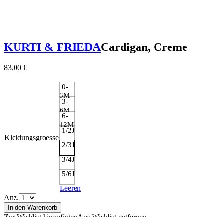
KURTI & FRIEDA
Cardigan, Creme
83,00
€
0-
3M
3-
6M
6-
12M
1/2J
Kleidungsgroesse
2/3J
3/4J
5/6J
Leeren
Anz.
In den Warenkorb
Zur Wishlist hinzufügen
Aus Wishlist entfernen