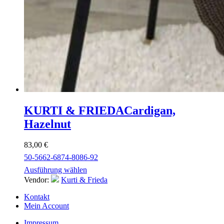
KURTI & FRIEDA
Cardigan,
Hazelnut
83,00
€
50-56
62-68
74-80
86-92
Ausführung wählen
Vendor:
Kurti & Frieda
Kontakt
Mein Account
Impressum