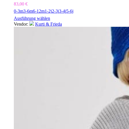
83,00
€
0-3m
3-6m
6-12m
1-2j
2-3j
3-4j
5-6j
Ausführung wählen
Vendor:
Kurti & Frieda