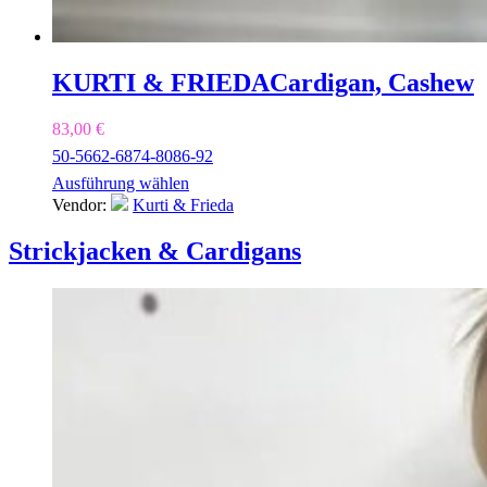
KURTI & FRIEDA
Cardigan, Cashew
83,00
€
50-56
62-68
74-80
86-92
Ausführung wählen
Vendor:
Kurti & Frieda
Strickjacken & Cardigans