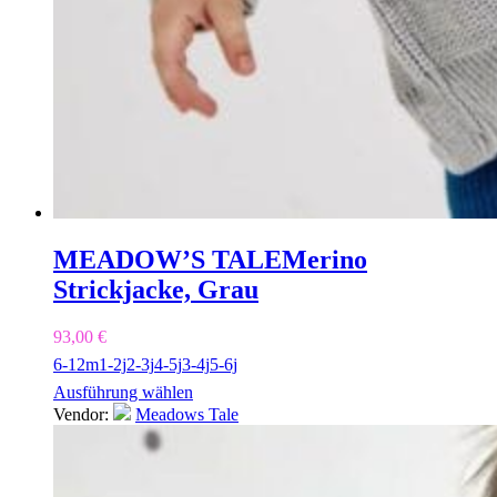
MEADOW’S TALE
Merino
Strickjacke, Grau
93,00
€
6-12m
1-2j
2-3j
4-5j
3-4j
5-6j
Ausführung wählen
Vendor:
Meadows Tale