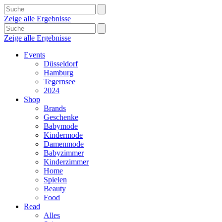
Zeige alle Ergebnisse
Zeige alle Ergebnisse
Events
Düsseldorf
Hamburg
Tegernsee
2024
Shop
Brands
Geschenke
Babymode
Kindermode
Damenmode
Babyzimmer
Kinderzimmer
Home
Spielen
Beauty
Food
Read
Alles