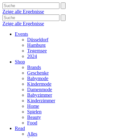
Zeige alle Ergebnisse
Zeige alle Ergebnisse
Events
Düsseldorf
Hamburg
Tegernsee
2024
Shop
Brands
Geschenke
Babymode
Kindermode
Damenmode
Babyzimmer
Kinderzimmer
Home
Spielen
Beauty
Food
Read
Alles