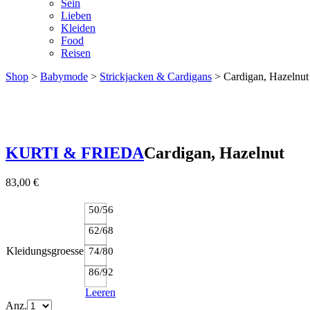
Sein
Lieben
Kleiden
Food
Reisen
Shop
>
Babymode
>
Strickjacken & Cardigans
> Cardigan, Hazelnut
KURTI & FRIEDA
Cardigan, Hazelnut
83,00
€
50/56
62/68
Kleidungsgroesse
74/80
86/92
Leeren
Anz.