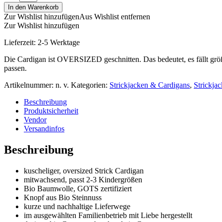
In den Warenkorb
Zur Wishlist hinzufügen
Aus Wishlist entfernen
Zur Wishlist hinzufügen
Lieferzeit:
2-5 Werktage
Die Cardigan ist OVERSIZED geschnitten. Das bedeutet, es fällt größ
passen.
Artikelnummer:
n. v.
Kategorien:
Strickjacken & Cardigans
,
Strickja
Beschreibung
Produktsicherheit
Vendor
Versandinfos
Beschreibung
kuscheliger, oversized Strick Cardigan
mitwachsend, passt 2-3 Kindergrößen
Bio Baumwolle, GOTS zertifiziert
Knopf aus Bio Steinnuss
kurze und nachhaltige Lieferwege
im ausgewählten Familienbetrieb mit Liebe hergestellt