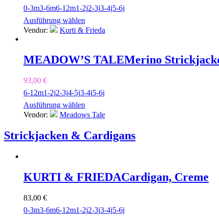
0-3m
3-6m
6-12m
1-2j
2-3j
3-4j
5-6j
Ausführung wählen
Vendor:
Kurti & Frieda
MEADOW’S TALE
Merino Strickjack
93,00
€
6-12m
1-2j
2-3j
4-5j
3-4j
5-6j
Ausführung wählen
Vendor:
Meadows Tale
Strickjacken & Cardigans
KURTI & FRIEDA
Cardigan, Creme
83,00
€
0-3m
3-6m
6-12m
1-2j
2-3j
3-4j
5-6j