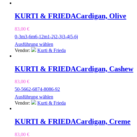
KURTI & FRIEDA
Cardigan, Olive
83,00
€
0-3m
3-6m
6-12m
1-2j
2-3j
3-4j
5-6j
Ausführung wählen
Vendor:
Kurti & Frieda
KURTI & FRIEDA
Cardigan, Cashew
83,00
€
50-56
62-68
74-80
86-92
Ausführung wählen
Vendor:
Kurti & Frieda
KURTI & FRIEDA
Cardigan, Creme
83,00
€