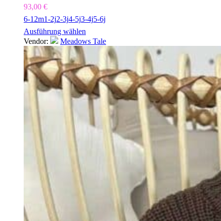
93,00
€
6-12m
1-2j
2-3j
4-5j
3-4j
5-6j
Ausführung wählen
Vendor:
Meadows Tale