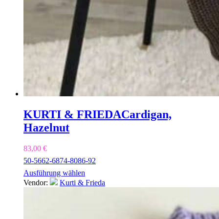
KURTI & FRIEDA
Cardigan,
Hazelnut
83,00
€
50-56
62-68
74-80
86-92
Ausführung wählen
Vendor:
Kurti & Frieda