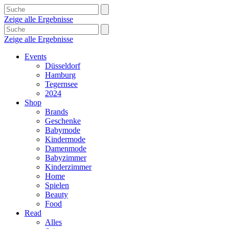
Zeige alle Ergebnisse
Zeige alle Ergebnisse
Events
Düsseldorf
Hamburg
Tegernsee
2024
Shop
Brands
Geschenke
Babymode
Kindermode
Damenmode
Babyzimmer
Kinderzimmer
Home
Spielen
Beauty
Food
Read
Alles