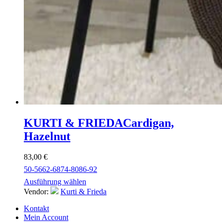
KURTI & FRIEDA
Cardigan,
Hazelnut
83,00
€
50-56
62-68
74-80
86-92
Ausführung wählen
Vendor:
Kurti & Frieda
Kontakt
Mein Account