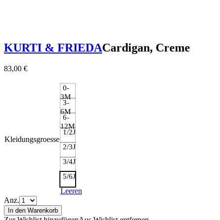
KURTI & FRIEDA
Cardigan, Creme
83,00
€
0-
3M
3-
6M
6-
12M
1/2J
Kleidungsgroesse
2/3J
3/4J
5/6J
Leeren
Anz.
In den Warenkorb
Zur Wishlist hinzufügen
Aus Wishlist entfernen