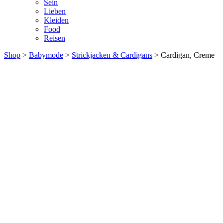
Sein
Lieben
Kleiden
Food
Reisen
Shop
>
Babymode
>
Strickjacken & Cardigans
> Cardigan, Creme