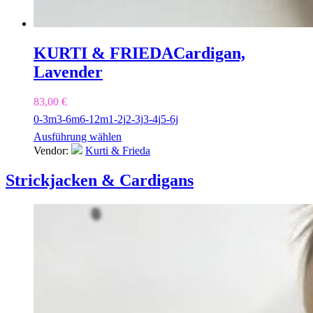
KURTI & FRIEDA
Cardigan,
Lavender
83,00
€
0-3m
3-6m
6-12m
1-2j
2-3j
3-4j
5-6j
Ausführung wählen
Vendor:
Kurti & Frieda
Strickjacken & Cardigans