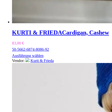
KURTI & FRIEDA
Cardigan, Cashew
83,00
€
50-56
62-68
74-80
86-92
Ausführung wählen
Vendor:
Kurti & Frieda