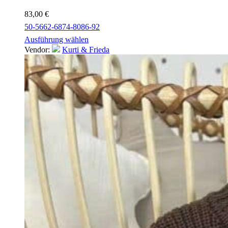
83,00
€
50-56
62-68
74-80
86-92
Ausführung wählen
Vendor:
Kurti & Frieda