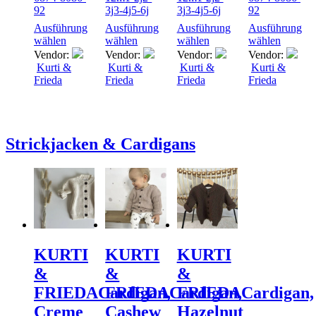
92
3j
3-4j
5-6j
3j
3-4j
5-6j
92
Ausführung
Ausführung
Ausführung
Ausführung
wählen
wählen
wählen
wählen
Vendor:
Vendor:
Vendor:
Vendor:
Kurti &
Kurti &
Kurti &
Kurti &
Frieda
Frieda
Frieda
Frieda
Strickjacken & Cardigans
KURTI
KURTI
KURTI
&
&
&
FRIEDA
Cardigan,
FRIEDA
Cardigan,
FRIEDA
Cardigan,
Creme
Cashew
Hazelnut