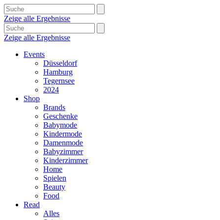
Zeige alle Ergebnisse
Zeige alle Ergebnisse
Events
Düsseldorf
Hamburg
Tegernsee
2024
Shop
Brands
Geschenke
Babymode
Kindermode
Damenmode
Babyzimmer
Kinderzimmer
Home
Spielen
Beauty
Food
Read
Alles