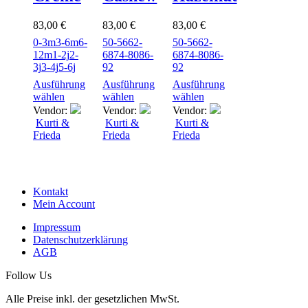
83,00
€
83,00
€
83,00
€
0-3m
3-6m
6-
50-56
62-
50-56
62-
12m
1-2j
2-
68
74-80
86-
68
74-80
86-
3j
3-4j
5-6j
92
92
Ausführung
Ausführung
Ausführung
wählen
wählen
wählen
Vendor:
Vendor:
Vendor:
Kurti &
Kurti &
Kurti &
Frieda
Frieda
Frieda
Kontakt
Mein Account
Impressum
Datenschutzerklärung
AGB
Follow Us
Alle Preise inkl. der gesetzlichen MwSt.