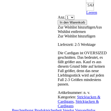
5/6J
Leeren
Anz.
In den Warenkorb
Zur Wishlist hinzufügen
Aus
Wishlist entfernen
Zur Wishlist hinzufügen
Lieferzeit:
2-5 Werktage
Die Cardigan ist OVERSIZED
geschnitten. Das bedeutet, es
fällt größer aus. Kauf es aus
diesem Grund bitte auf keinen
Fall größer, denn das neue
Lieblingsstück wird auf jeden
Fall 2-3 Größen mindestens
passen.
Artikelnummer:
n. v.
Kategorien:
Strickjacken &
Cardigans
,
Strickjacken &
Cardigans
Beschreibung
Produktsicherheit
Vendor
Versandinfos