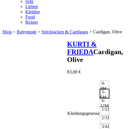
Sein
Lieben
Kleiden
Food
Reisen
Shop
>
Babymode
>
Strickjacken & Cardigans
> Cardigan, Olive
KURTI &
FRIEDA
Cardigan,
Olive
83,00
€
0-
3M
3-
6M
6-
12M
1/2J
Kleidungsgroesse
2/3J
3/4J