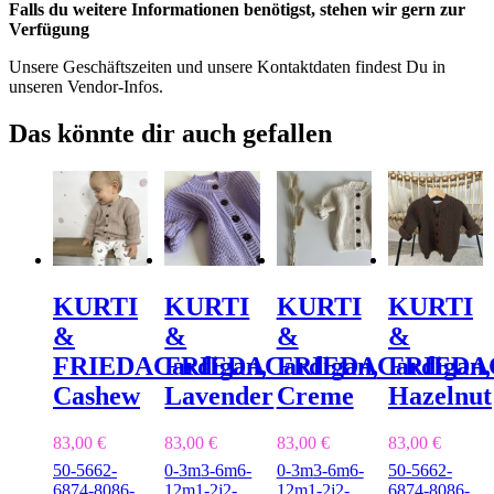
Falls du weitere Informationen benötigst, stehen wir gern zur
Verfügung
Unsere Geschäftszeiten und unsere Kontaktdaten findest Du in
unseren Vendor-Infos.
Das könnte dir auch gefallen
KURTI
KURTI
KURTI
KURTI
&
&
&
&
FRIEDA
Cardigan,
FRIEDA
Cardigan,
FRIEDA
Cardigan,
FRIEDA
Cashew
Lavender
Creme
Hazelnut
83,00
€
83,00
€
83,00
€
83,00
€
50-56
62-
0-3m
3-6m
6-
0-3m
3-6m
6-
50-56
62-
68
74-80
86-
12m
1-2j
2-
12m
1-2j
2-
68
74-80
86-