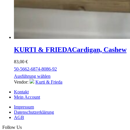
KURTI & FRIEDA
Cardigan, Cashew
83,00
€
50-56
62-68
74-80
86-92
Ausführung wählen
Vendor:
Kurti & Frieda
Kontakt
Mein Account
Impressum
Datenschutzerklärung
AGB
Follow Us