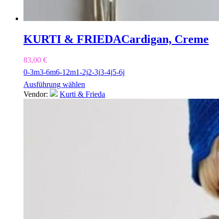
KURTI & FRIEDA
Cardigan, Creme
83,00
€
0-3m
3-6m
6-12m
1-2j
2-3j
3-4j
5-6j
Ausführung wählen
Vendor:
Kurti & Frieda