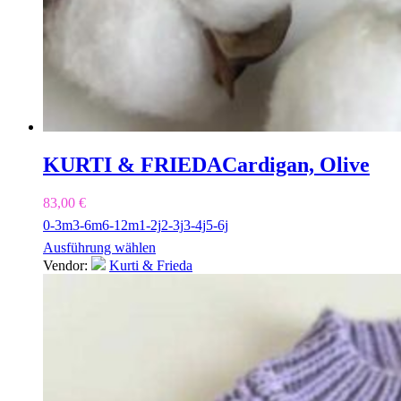
KURTI & FRIEDA
Cardigan, Olive
83,00
€
0-3m
3-6m
6-12m
1-2j
2-3j
3-4j
5-6j
Ausführung wählen
Vendor:
Kurti & Frieda