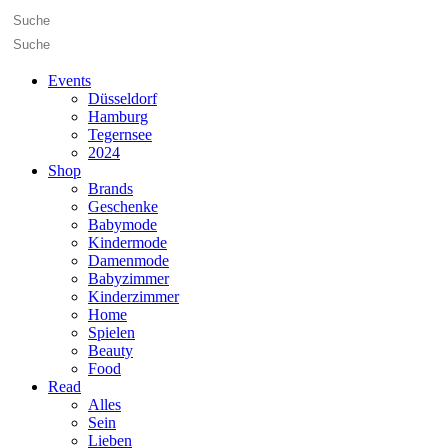
Events
Düsseldorf
Hamburg
Tegernsee
2024
Shop
Brands
Geschenke
Babymode
Kindermode
Damenmode
Babyzimmer
Kinderzimmer
Home
Spielen
Beauty
Food
Read
Alles
Sein
Lieben