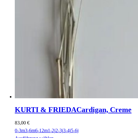
KURTI & FRIEDA
Cardigan, Creme
83,00
€
0-3m
3-6m
6-12m
1-2j
2-3j
3-4j
5-6j