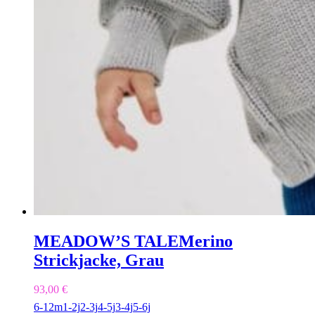
MEADOW’S TALE
Merino
Strickjacke, Grau
93,00
€
6-12m
1-2j
2-3j
4-5j
3-4j
5-6j