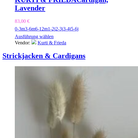
Lavender
83,00
€
0-3m
3-6m
6-12m
1-2j
2-3j
3-4j
5-6j
Ausführung wählen
Vendor:
Kurti & Frieda
Strickjacken & Cardigans