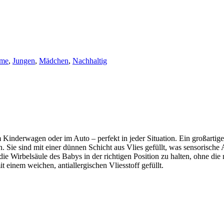
me
,
Jungen
,
Mädchen
,
Nachhaltig
Kinderwagen oder im Auto – perfekt in jeder Situation. Ein großartiger
 Sie sind mit einer dünnen Schicht aus Vlies gefüllt, was sensorische A
ie Wirbelsäule des Babys in der richtigen Position zu halten, ohne die
 einem weichen, antiallergischen Vliesstoff gefüllt.