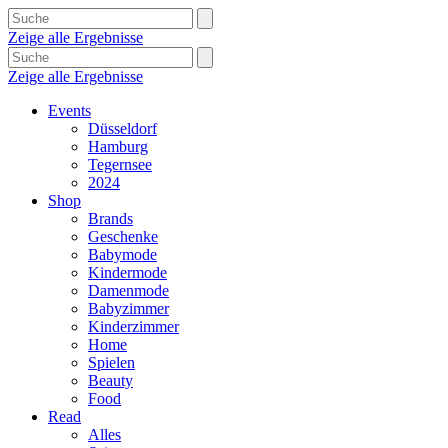
Zeige alle Ergebnisse
Zeige alle Ergebnisse
Events
Düsseldorf
Hamburg
Tegernsee
2024
Shop
Brands
Geschenke
Babymode
Kindermode
Damenmode
Babyzimmer
Kinderzimmer
Home
Spielen
Beauty
Food
Read
Alles