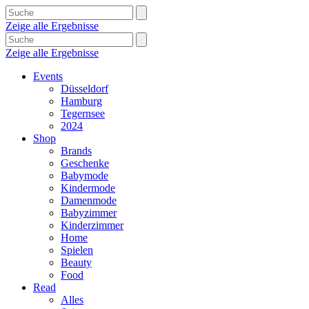
Zeige alle Ergebnisse
Zeige alle Ergebnisse
Events
Düsseldorf
Hamburg
Tegernsee
2024
Shop
Brands
Geschenke
Babymode
Kindermode
Damenmode
Babyzimmer
Kinderzimmer
Home
Spielen
Beauty
Food
Read
Alles