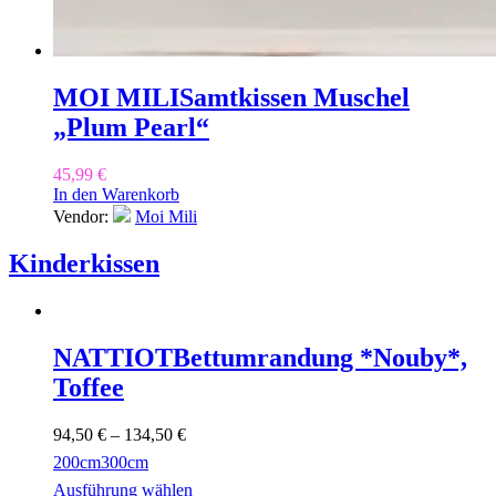
MOI MILI
Samtkissen Muschel
„Plum Pearl“
45,99
€
In den Warenkorb
Vendor:
Moi Mili
Kinderkissen
NATTIOT
Bettumrandung *Nouby*,
Toffee
94,50
€
–
134,50
€
200cm
300cm
Ausführung wählen