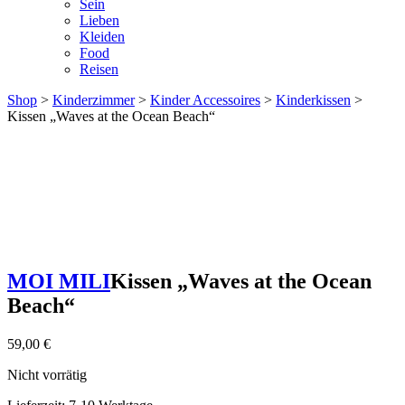
Sein
Lieben
Kleiden
Food
Reisen
Shop
>
Kinderzimmer
>
Kinder Accessoires
>
Kinderkissen
>
Kissen „Waves at the Ocean Beach“
MOI MILI
Kissen „Waves at the Ocean
Beach“
59,00
€
Nicht vorrätig