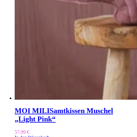
MOI MILI
Samtkissen Muschel
„Light Pink“
57,99
€