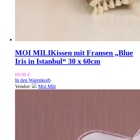
MOI MILI
Kissen mit Fransen „Blue
Iris in Istanbul“ 30 x 60cm
69,99
€
In den Warenkorb
Vendor:
Moi Mili