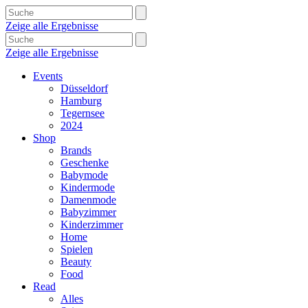
Zeige alle Ergebnisse
Zeige alle Ergebnisse
Events
Düsseldorf
Hamburg
Tegernsee
2024
Shop
Brands
Geschenke
Babymode
Kindermode
Damenmode
Babyzimmer
Kinderzimmer
Home
Spielen
Beauty
Food
Read
Alles