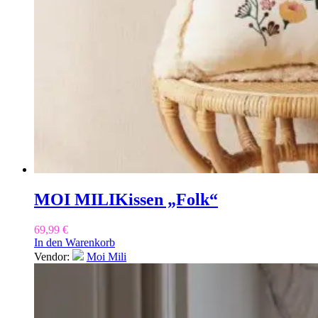
MOI MILI
Kissen „Folk“
69,99
€
In den Warenkorb
Vendor:
Moi Mili