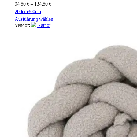
94,50
€
–
134,50
€
200cm
300cm
Ausführung wählen
Vendor:
Nattiot