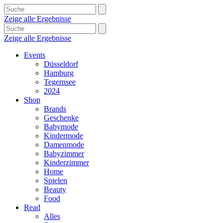
Zeige alle Ergebnisse
Zeige alle Ergebnisse
Events
Düsseldorf
Hamburg
Tegernsee
2024
Shop
Brands
Geschenke
Babymode
Kindermode
Damenmode
Babyzimmer
Kinderzimmer
Home
Spielen
Beauty
Food
Read
Alles