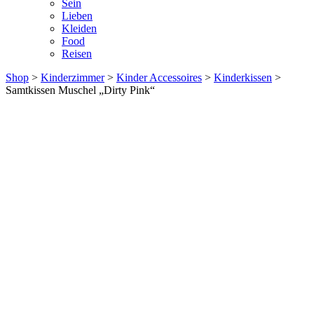
Sein
Lieben
Kleiden
Food
Reisen
Shop
>
Kinderzimmer
>
Kinder Accessoires
>
Kinderkissen
>
Samtkissen Muschel „Dirty Pink“