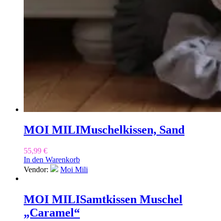
MOI MILI
Muschelkissen, Sand
55,99
€
In den Warenkorb
Vendor:
Moi Mili
MOI MILI
Samtkissen Muschel
„Caramel“