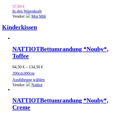
57,99
€
In den Warenkorb
Vendor:
Moi Mili
Kinderkissen
NATTIOT
Bettumrandung *Nouby*,
Toffee
94,50
€
–
134,50
€
200cm
300cm
Ausführung wählen
Vendor:
Nattiot
NATTIOT
Bettumrandung *Nouby*,
Creme