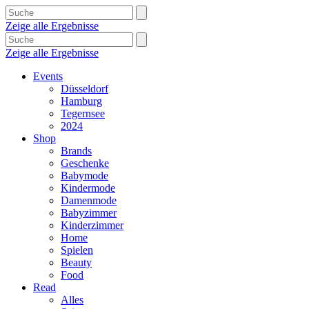
Zeige alle Ergebnisse
Zeige alle Ergebnisse
Events
Düsseldorf
Hamburg
Tegernsee
2024
Shop
Brands
Geschenke
Babymode
Kindermode
Damenmode
Babyzimmer
Kinderzimmer
Home
Spielen
Beauty
Food
Read
Alles