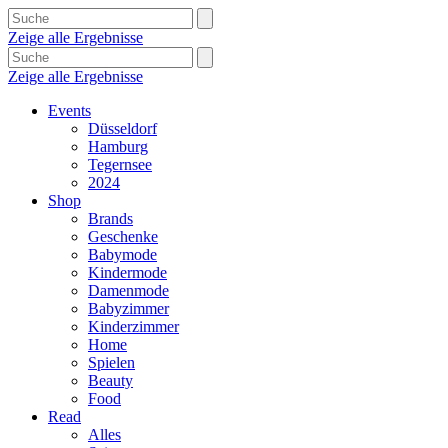
Zeige alle Ergebnisse
Zeige alle Ergebnisse
Events
Düsseldorf
Hamburg
Tegernsee
2024
Shop
Brands
Geschenke
Babymode
Kindermode
Damenmode
Babyzimmer
Kinderzimmer
Home
Spielen
Beauty
Food
Read
Alles