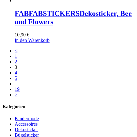
FABFABSTICKERS
Dekosticker, Bee
and Flowers
10,90
€
In den Warenkorb
<
1
2
3
4
5
…
19
>
Kategorien
Kindermode
Accessoires
Dekosticker
Bügelsticker