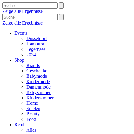
Zeige alle Ergebnisse
Zeige alle Ergebnisse
Events
Düsseldorf
Hamburg
Tegernsee
2024
Shop
Brands
Geschenke
Babymode
Kindermode
Damenmode
Babyzimmer
Kinderzimmer
Home
Spielen
Beauty
Food
Read
Alles