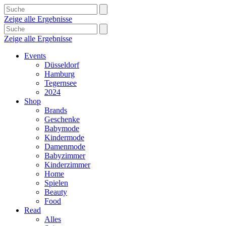
Zeige alle Ergebnisse
Zeige alle Ergebnisse
Events
Düsseldorf
Hamburg
Tegernsee
2024
Shop
Brands
Geschenke
Babymode
Kindermode
Damenmode
Babyzimmer
Kinderzimmer
Home
Spielen
Beauty
Food
Read
Alles