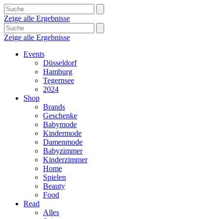
Zeige alle Ergebnisse
Zeige alle Ergebnisse
Events
Düsseldorf
Hamburg
Tegernsee
2024
Shop
Brands
Geschenke
Babymode
Kindermode
Damenmode
Babyzimmer
Kinderzimmer
Home
Spielen
Beauty
Food
Read
Alles