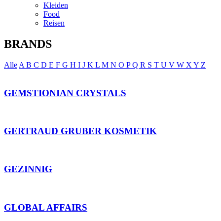
Kleiden
Food
Reisen
BRANDS
Alle
A
B
C
D
E
F
G
H
I
J
K
L
M
N
O
P
Q
R
S
T
U
V
W
X
Y
Z
GEMSTIONIAN CRYSTALS
GERTRAUD GRUBER KOSMETIK
GEZINNIG
GLOBAL AFFAIRS