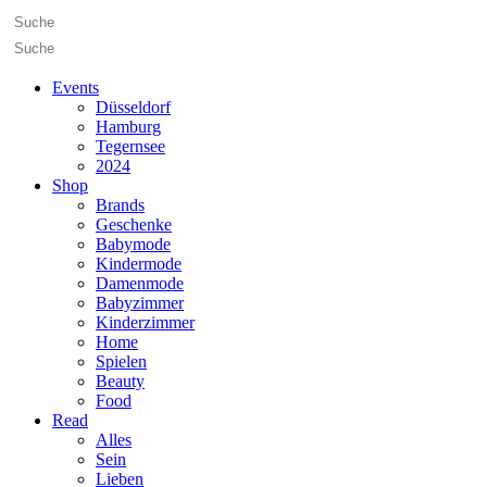
Events
Düsseldorf
Hamburg
Tegernsee
2024
Shop
Brands
Geschenke
Babymode
Kindermode
Damenmode
Babyzimmer
Kinderzimmer
Home
Spielen
Beauty
Food
Read
Alles
Sein
Lieben