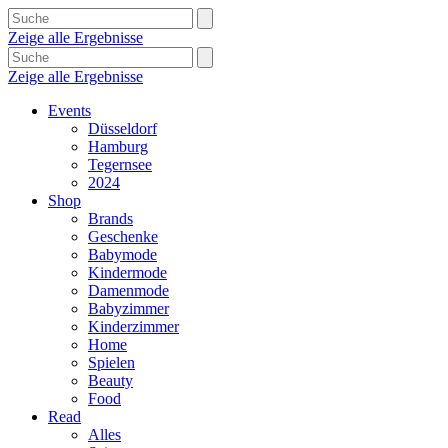
Zeige alle Ergebnisse
Zeige alle Ergebnisse
Events
Düsseldorf
Hamburg
Tegernsee
2024
Shop
Brands
Geschenke
Babymode
Kindermode
Damenmode
Babyzimmer
Kinderzimmer
Home
Spielen
Beauty
Food
Read
Alles