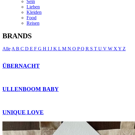
Sein
Lieben
Kleiden
Food
Reisen
BRANDS
Alle
A
B
C
D
E
F
G
H
I
J
K
L
M
N
O
P
Q
R
S
T
U
V
W
X
Y
Z
ÜBERNACHT
ULLENBOOM BABY
UNIQUE LOVE