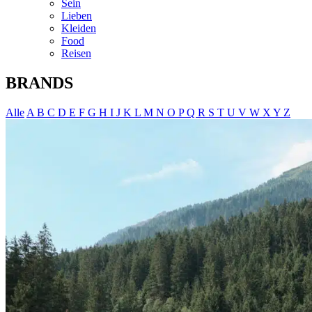
Sein
Lieben
Kleiden
Food
Reisen
BRANDS
Alle
A
B
C
D
E
F
G
H
I
J
K
L
M
N
O
P
Q
R
S
T
U
V
W
X
Y
Z