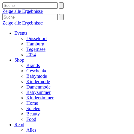
Zeige alle Ergebnisse
Zeige alle Ergebnisse
Events
Düsseldorf
Hamburg
Tegernsee
2024
Shop
Brands
Geschenke
Babymode
Kindermode
Damenmode
Babyzimmer
Kinderzimmer
Home
Spielen
Beauty
Food
Read
Alles