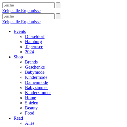
Zeige alle Ergebnisse
Zeige alle Ergebnisse
Events
Düsseldorf
Hamburg
Tegernsee
2024
Shop
Brands
Geschenke
Babymode
Kindermode
Damenmode
Babyzimmer
Kinderzimmer
Home
Spielen
Beauty
Food
Read
Alles