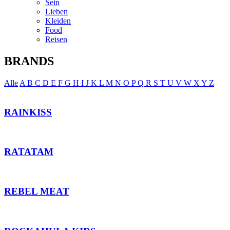
Sein
Lieben
Kleiden
Food
Reisen
BRANDS
Alle
A
B
C
D
E
F
G
H
I
J
K
L
M
N
O
P
Q
R
S
T
U
V
W
X
Y
Z
RAINKISS
RATATAM
REBEL MEAT