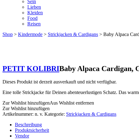
Sein
Lieben
Kleiden
Food
Reisen
Shop
>
Kindermode
>
Strickjacken & Cardigans
> Baby Alpaca Card
PETIT KOLIBRI
Baby Alpaca Cardigan, 
Dieses Produkt ist derzeit ausverkauft und nicht verfügbar.
Eine tolle Strickjacke für Deinen abenteuerlustigen Schatz. Das war
Zur Wishlist hinzufügen
Aus Wishlist entfernen
Zur Wishlist hinzufügen
Artikelnummer:
n. v.
Kategorie:
Strickjacken & Cardigans
Beschreibung
Produktsicherheit
Vendor