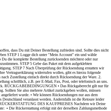
it Deiner Bestellung zufrieden sind. Sollte dies nicht
ckgeben STEP 1 Logge dich unter "Mein Account" ein und wähle
 Du die komplette Bestellung zurücksenden möchtest oder nur
abzustimmen. STEP 5 Gebe das Paket mit dem aufgeklebten
estätigung. STEP 7 Nach Überprüfung der Rücksendung erstatten wir
tragserklärung widerrufen wollen, gibt es hierzu folgende
Zustellung einfach direkt durch Rücksendung der Ware. 2.
iftlich, z.B. per E-Mail, Fax, Post, oder telefonisch an uns.
en zurück. RÜCKGABEBEDINGUNGEN • Das Rückgaberecht gilt nur für
ng. Sollten Sie also mehrere Artikel zurückgeben wollen, müssen
et angeliefert wurde. • Wir können Rücksendungen nur aus dem
Deutschland veranlasst werden. Andernfalls ist die Retoure leider
eschlossen. RÜCKERSTATTUNG DES KAUFPREISES Nachdem wir Deine
chte: • Die Rückerstattung erfolgt mit der derselben Zahlungsmethode