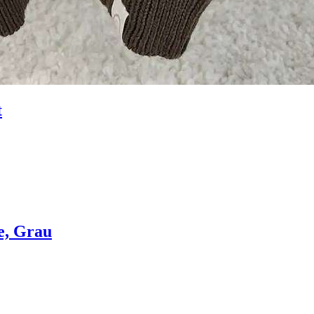
t
e, Grau