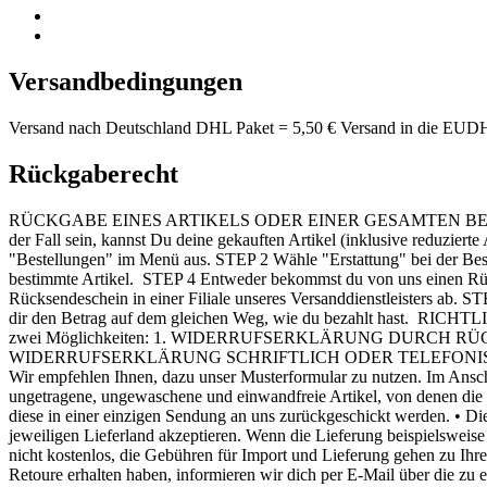
Versandbedingungen
Versand nach Deutschland DHL Paket = 5,50 € Versand in die EUDH
Rückgaberecht
RÜCKGABE EINES ARTIKELS ODER EINER GESAMTEN BESTELLUN
der Fall sein, kannst Du deine gekauften Artikel (inklusive reduzie
"Bestellungen" im Menü aus. STEP 2 Wähle "Erstattung" bei der Bes
bestimmte Artikel. STEP 4 Entweder bekommst du von uns einen Rüc
Rücksendeschein in einer Filiale unseres Versanddienstleisters ab. 
dir den Betrag auf dem gleichen Weg, wie du bezahlt hast. RI
zwei Möglichkeiten: 1. WIDERRUFSERKLÄRUNG DURCH RÜCKSENDUNG
WIDERRUFSERKLÄRUNG SCHRIFTLICH ODER TELEFONISCH Ihre Widerruf
Wir empfehlen Ihnen, dazu unser Musterformular zu nutzen. Im An
ungetragene, ungewaschene und einwandfreie Artikel, von denen die E
diese in einer einzigen Sendung an uns zurückgeschickt werden. • D
jeweiligen Lieferland akzeptieren. Wenn die Lieferung beispielsweis
nicht kostenlos, die Gebühren für Import und Lieferung gehen 
Retoure erhalten haben, informieren wir dich per E-Mail über die zu 