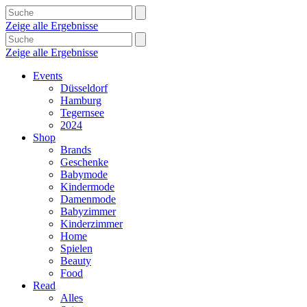
Zeige alle Ergebnisse
Zeige alle Ergebnisse
Events
Düsseldorf
Hamburg
Tegernsee
2024
Shop
Brands
Geschenke
Babymode
Kindermode
Damenmode
Babyzimmer
Kinderzimmer
Home
Spielen
Beauty
Food
Read
Alles