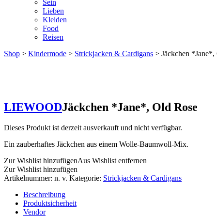
Sein
Lieben
Kleiden
Food
Reisen
Shop
>
Kindermode
>
Strickjacken & Cardigans
> Jäckchen *Jane*,
LIEWOOD
Jäckchen *Jane*, Old Rose
Dieses Produkt ist derzeit ausverkauft und nicht verfügbar.
Ein zauberhaftes Jäckchen aus einem Wolle-Baumwoll-Mix.
Zur Wishlist hinzufügen
Aus Wishlist entfernen
Zur Wishlist hinzufügen
Artikelnummer:
n. v.
Kategorie:
Strickjacken & Cardigans
Beschreibung
Produktsicherheit
Vendor