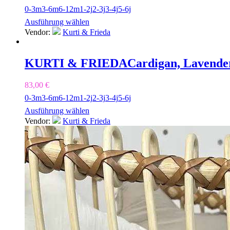
0-3m
3-6m
6-12m
1-2j
2-3j
3-4j
5-6j
Ausführung wählen
Vendor:
Kurti & Frieda
KURTI & FRIEDA
Cardigan, Lavende
83,00
€
0-3m
3-6m
6-12m
1-2j
2-3j
3-4j
5-6j
Ausführung wählen
Vendor:
Kurti & Frieda