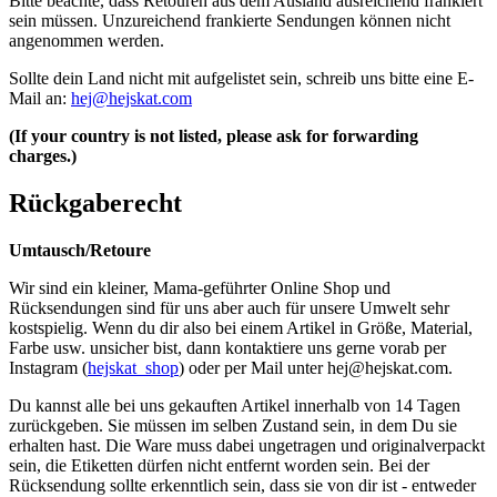
Bitte beachte, dass Retouren aus dem Ausland ausreichend frankiert
sein müssen. Unzureichend frankierte Sendungen können nicht
angenommen werden.
Sollte dein Land nicht mit aufgelistet sein, schreib uns bitte eine E-
Mail an:
hej@hejskat.com
(If your country is not listed, please ask for forwarding
charges.)
Rückgaberecht
Umtausch/Retoure
Wir sind ein kleiner, Mama-geführter Online Shop und
Rücksendungen sind für uns aber auch für unsere Umwelt sehr
kostspielig. Wenn du dir also bei einem Artikel in Größe, Material,
Farbe usw. unsicher bist, dann kontaktiere uns gerne vorab per
Instagram (
hejskat_shop
) oder per Mail unter
hej@hejskat.com
.
Du kannst alle bei uns gekauften Artikel innerhalb von 14 Tagen
zurückgeben. Sie müssen im selben Zustand sein, in dem Du sie
erhalten hast. Die Ware muss dabei ungetragen und originalverpackt
sein, die Etiketten dürfen nicht entfernt worden sein. Bei der
Rücksendung sollte erkenntlich sein, dass sie von dir ist - entweder