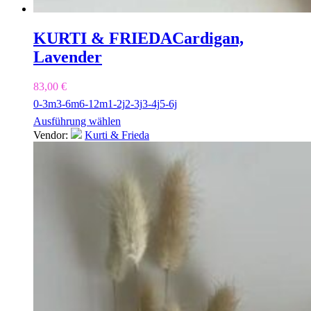
KURTI & FRIEDA
Cardigan,
Lavender
83,00
€
0-3m
3-6m
6-12m
1-2j
2-3j
3-4j
5-6j
Ausführung wählen
Vendor:
Kurti & Frieda