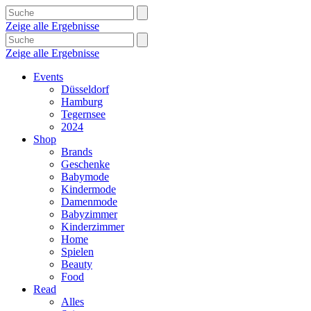
Zeige alle Ergebnisse
Zeige alle Ergebnisse
Events
Düsseldorf
Hamburg
Tegernsee
2024
Shop
Brands
Geschenke
Babymode
Kindermode
Damenmode
Babyzimmer
Kinderzimmer
Home
Spielen
Beauty
Food
Read
Alles