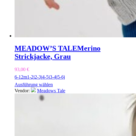
MEADOW’S TALE
Merino
Strickjacke, Grau
93,00
€
6-12m
1-2j
2-3j
4-5j
3-4j
5-6j
Ausführung wählen
Vendor:
Meadows Tale