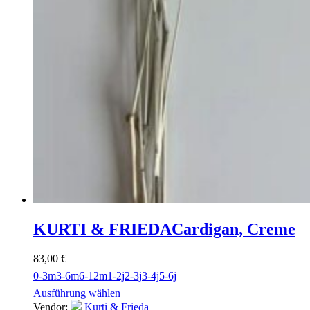
KURTI & FRIEDA
Cardigan, Creme
83,00
€
0-3m
3-6m
6-12m
1-2j
2-3j
3-4j
5-6j
Ausführung wählen
Vendor:
Kurti & Frieda