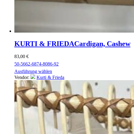
KURTI & FRIEDA
Cardigan, Cashew
83,00
€
50-56
62-68
74-80
86-92
Ausführung wählen
Vendor:
Kurti & Frieda