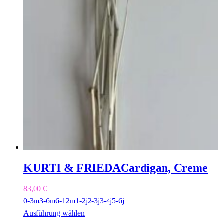
KURTI & FRIEDA
Cardigan, Creme
83,00
€
0-3m
3-6m
6-12m
1-2j
2-3j
3-4j
5-6j
Ausführung wählen