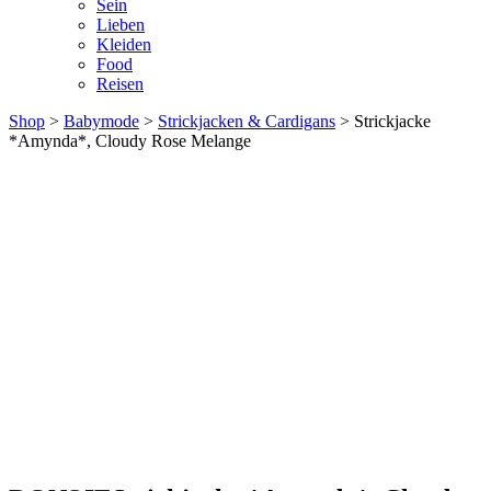
Sein
Lieben
Kleiden
Food
Reisen
Shop
>
Babymode
>
Strickjacken & Cardigans
> Strickjacke
*Amynda*, Cloudy Rose Melange