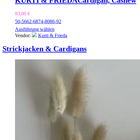
KURTI & FRIEDA
Cardigan, Cashew
83,00
€
50-56
62-68
74-80
86-92
Ausführung wählen
Vendor:
Kurti & Frieda
Strickjacken & Cardigans