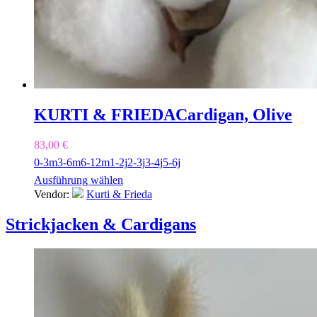
KURTI & FRIEDA
Cardigan, Olive
83,00
€
0-3m
3-6m
6-12m
1-2j
2-3j
3-4j
5-6j
Ausführung wählen
Vendor:
Kurti & Frieda
Strickjacken & Cardigans