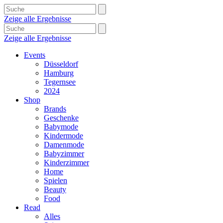
Zeige alle Ergebnisse
Zeige alle Ergebnisse
Events
Düsseldorf
Hamburg
Tegernsee
2024
Shop
Brands
Geschenke
Babymode
Kindermode
Damenmode
Babyzimmer
Kinderzimmer
Home
Spielen
Beauty
Food
Read
Alles