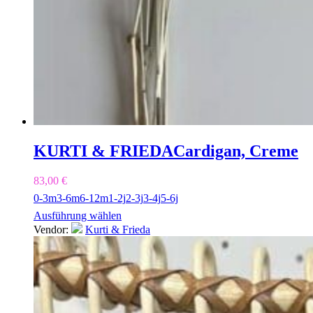
KURTI & FRIEDA
Cardigan, Creme
83,00
€
0-3m
3-6m
6-12m
1-2j
2-3j
3-4j
5-6j
Ausführung wählen
Vendor:
Kurti & Frieda