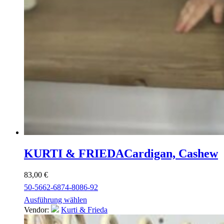
KURTI & FRIEDA
Cardigan, Cashew
83,00
€
50-56
62-68
74-80
86-92
Ausführung wählen
Vendor:
Kurti & Frieda