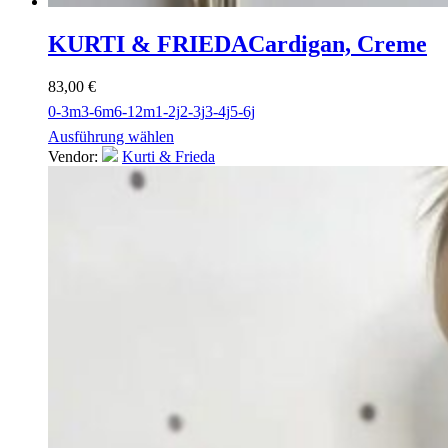
KURTI & FRIEDA
Cardigan, Creme
83,00
€
0-3m
3-6m
6-12m
1-2j
2-3j
3-4j
5-6j
Ausführung wählen
Vendor:
Kurti & Frieda