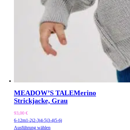
MEADOW’S TALE
Merino
Strickjacke, Grau
93,00
€
6-12m
1-2j
2-3j
4-5j
3-4j
5-6j
Ausführung wählen