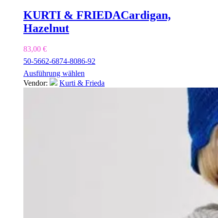
KURTI & FRIEDA
Cardigan,
Hazelnut
83,00
€
50-56
62-68
74-80
86-92
Ausführung wählen
Vendor:
Kurti & Frieda