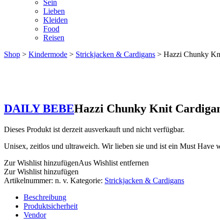
Sein
Lieben
Kleiden
Food
Reisen
Shop
>
Kindermode
>
Strickjacken & Cardigans
> Hazzi Chunky Kni
DAILY BEBE
Hazzi Chunky Knit Cardiga
Dieses Produkt ist derzeit ausverkauft und nicht verfügbar.
Unisex, zeitlos und ultraweich. Wir lieben sie und ist ein Must Have 
Zur Wishlist hinzufügen
Aus Wishlist entfernen
Zur Wishlist hinzufügen
Artikelnummer:
n. v.
Kategorie:
Strickjacken & Cardigans
Beschreibung
Produktsicherheit
Vendor