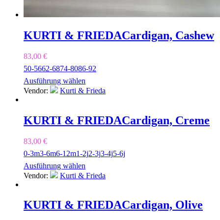
KURTI & FRIEDA
Cardigan, Cashew
83,00
€
50-56
62-68
74-80
86-92
Ausführung wählen
Vendor:
Kurti & Frieda
KURTI & FRIEDA
Cardigan, Creme
83,00
€
0-3m
3-6m
6-12m
1-2j
2-3j
3-4j
5-6j
Ausführung wählen
Vendor:
Kurti & Frieda
KURTI & FRIEDA
Cardigan, Olive