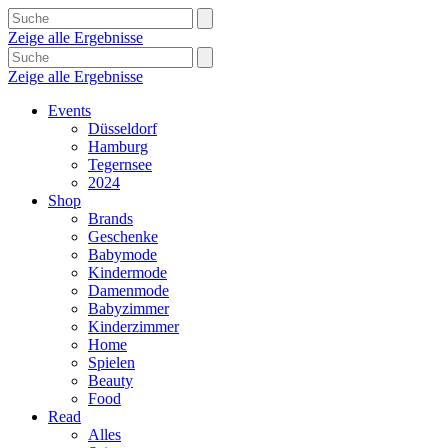
Zeige alle Ergebnisse
Zeige alle Ergebnisse
Events
Düsseldorf
Hamburg
Tegernsee
2024
Shop
Brands
Geschenke
Babymode
Kindermode
Damenmode
Babyzimmer
Kinderzimmer
Home
Spielen
Beauty
Food
Read
Alles