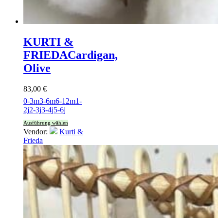
KURTI &
FRIEDA
Cardigan,
Olive
83,00
€
0-3m
3-6m
6-12m
1-
2j
2-3j
3-4j
5-6j
Ausführung wählen
Vendor:
Kurti &
Frieda