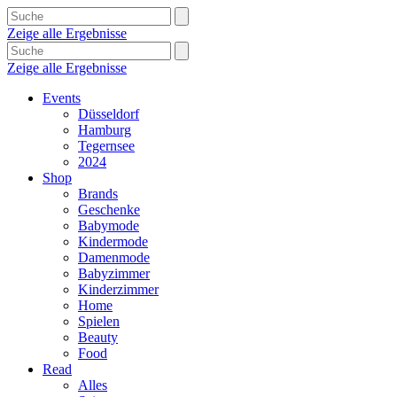
Zeige alle Ergebnisse
Zeige alle Ergebnisse
Events
Düsseldorf
Hamburg
Tegernsee
2024
Shop
Brands
Geschenke
Babymode
Kindermode
Damenmode
Babyzimmer
Kinderzimmer
Home
Spielen
Beauty
Food
Read
Alles