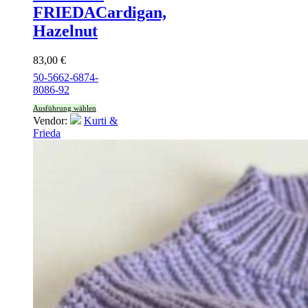
FRIEDA
Cardigan,
Hazelnut
83,00
€
50-56
62-68
74-
80
86-92
Ausführung wählen
Vendor:
Kurti &
Frieda