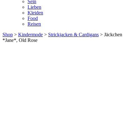
Sein
Lieben
Kleiden
Food
Reisen
Shop
>
Kindermode
>
Strickjacken & Cardigans
> Jäckchen
*Jane*, Old Rose