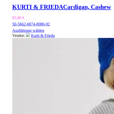
KURTI & FRIEDA
Cardigan, Cashew
83,00
€
50-56
62-68
74-80
86-92
Ausführung wählen
Vendor:
Kurti & Frieda