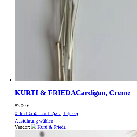
KURTI & FRIEDA
Cardigan, Creme
83,00
€
0-3m
3-6m
6-12m
1-2j
2-3j
3-4j
5-6j
Ausführung wählen
Vendor:
Kurti & Frieda