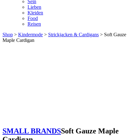
Sein
Lieben
Kleiden
Food
Reisen
Shop
>
Kindermode
>
Strickjacken & Cardigans
> Soft Gauze
Maple Cardigan
SMALL BRANDS
Soft Gauze Maple
Cardigan