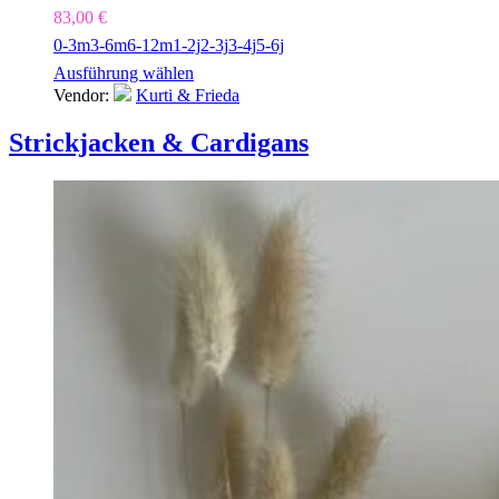
83,00
€
0-3m
3-6m
6-12m
1-2j
2-3j
3-4j
5-6j
Ausführung wählen
Vendor:
Kurti & Frieda
Strickjacken & Cardigans