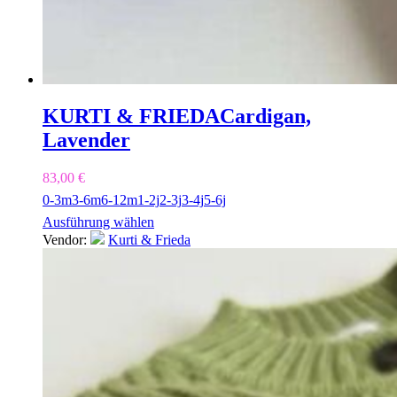
KURTI & FRIEDA
Cardigan,
Lavender
83,00
€
0-3m
3-6m
6-12m
1-2j
2-3j
3-4j
5-6j
Ausführung wählen
Vendor:
Kurti & Frieda