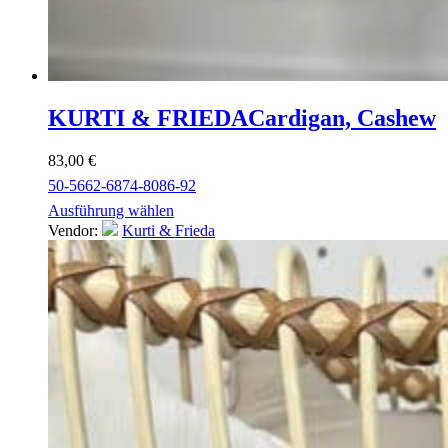
KURTI & FRIEDA
Cardigan, Cashew
83,00
€
50-56
62-68
74-80
86-92
Ausführung wählen
Vendor:
Kurti & Frieda