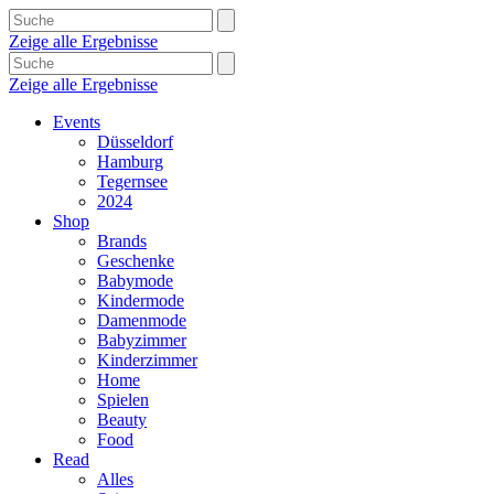
Zeige alle Ergebnisse
Zeige alle Ergebnisse
Events
Düsseldorf
Hamburg
Tegernsee
2024
Shop
Brands
Geschenke
Babymode
Kindermode
Damenmode
Babyzimmer
Kinderzimmer
Home
Spielen
Beauty
Food
Read
Alles