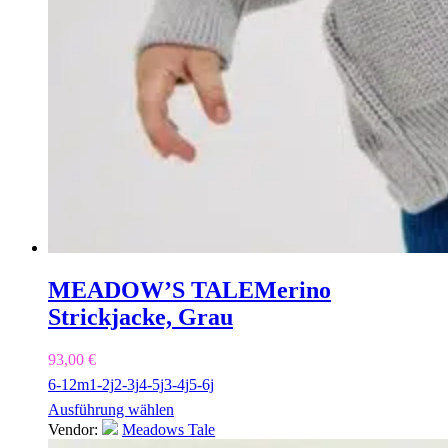
MEADOW’S TALE
Merino
Strickjacke, Grau
93,00
€
6-12m
1-2j
2-3j
4-5j
3-4j
5-6j
Ausführung wählen
Vendor:
Meadows Tale