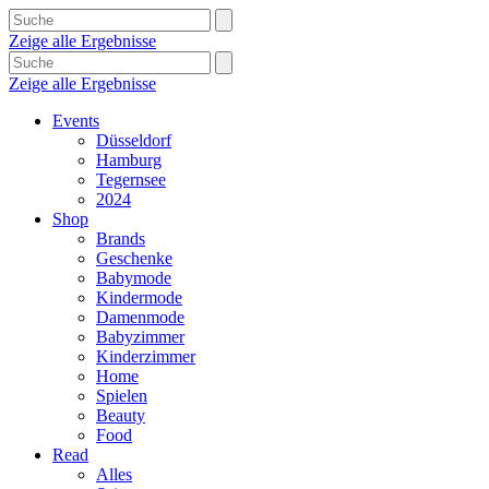
Zeige alle Ergebnisse
Zeige alle Ergebnisse
Events
Düsseldorf
Hamburg
Tegernsee
2024
Shop
Brands
Geschenke
Babymode
Kindermode
Damenmode
Babyzimmer
Kinderzimmer
Home
Spielen
Beauty
Food
Read
Alles