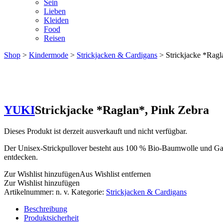
Sein
Lieben
Kleiden
Food
Reisen
Shop
>
Kindermode
>
Strickjacken & Cardigans
> Strickjacke *Ragl
YUKI
Strickjacke *Raglan*, Pink Zebra
Dieses Produkt ist derzeit ausverkauft und nicht verfügbar.
Der Unisex-Strickpullover besteht aus 100 % Bio-Baumwolle und Garne
entdecken.
Zur Wishlist hinzufügen
Aus Wishlist entfernen
Zur Wishlist hinzufügen
Artikelnummer:
n. v.
Kategorie:
Strickjacken & Cardigans
Beschreibung
Produktsicherheit