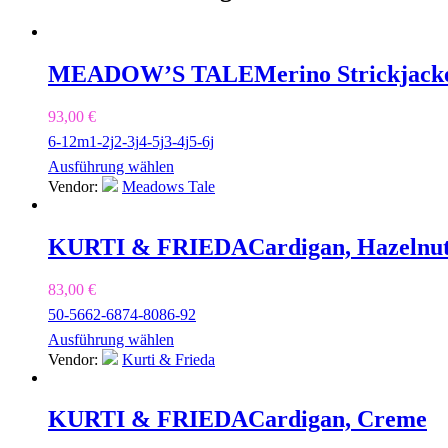
MEADOW’S TALE
Merino Strickjack
93,00
€
6-12m
1-2j
2-3j
4-5j
3-4j
5-6j
Ausführung wählen
Vendor:
Meadows Tale
KURTI & FRIEDA
Cardigan, Hazelnu
83,00
€
50-56
62-68
74-80
86-92
Ausführung wählen
Vendor:
Kurti & Frieda
KURTI & FRIEDA
Cardigan, Creme