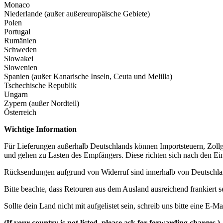
Monaco
Niederlande (außer außereuropäische Gebiete)
Polen
Portugal
Rumänien
Schweden
Slowakei
Slowenien
Spanien (außer Kanarische Inseln, Ceuta und Melilla)
Tschechische Republik
Ungarn
Zypern (außer Nordteil)
Österreich
Wichtige Information
Für Lieferungen außerhalb Deutschlands können Importsteuern, Zol
und gehen zu Lasten des Empfängers. Diese richten sich nach den Ei
Rücksendungen aufgrund von Widerruf sind innerhalb von Deutschla
Bitte beachte, dass Retouren aus dem Ausland ausreichend frankier
Sollte dein Land nicht mit aufgelistet sein, schreib uns bitte eine E-Ma
(If your country is not listed, please ask for forwarding charges.)