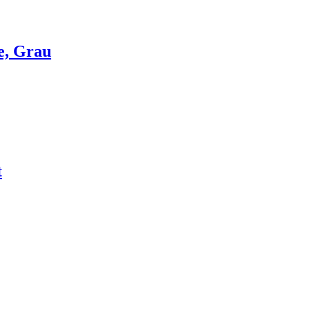
e, Grau
t