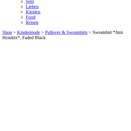
Sein
Lieben
Kleiden
Food
Reisen
Shop
>
Kindermode
>
Pullover & Sweatshirts
> Sweatshirt *Jimi
Hendrix*, Faded Black