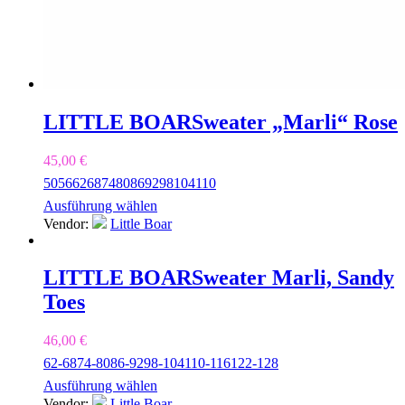
LITTLE BOAR
Sweater „Marli“ Rose
45,00
€
50
56
62
68
74
80
86
92
98
104
110
Ausführung wählen
Vendor:
Little Boar
LITTLE BOAR
Sweater Marli, Sandy
Toes
46,00
€
62-68
74-80
86-92
98-104
110-116
122-128
Ausführung wählen
Vendor:
Little Boar