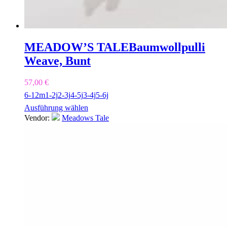
MEADOW’S TALE
Baumwollpulli
Weave, Bunt
57,00
€
6-12m
1-2j
2-3j
4-5j
3-4j
5-6j
Ausführung wählen
Vendor:
Meadows Tale