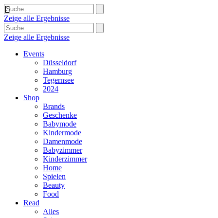
Zeige alle Ergebnisse
Zeige alle Ergebnisse
Events
Düsseldorf
Hamburg
Tegernsee
2024
Shop
Brands
Geschenke
Babymode
Kindermode
Damenmode
Babyzimmer
Kinderzimmer
Home
Spielen
Beauty
Food
Read
Alles