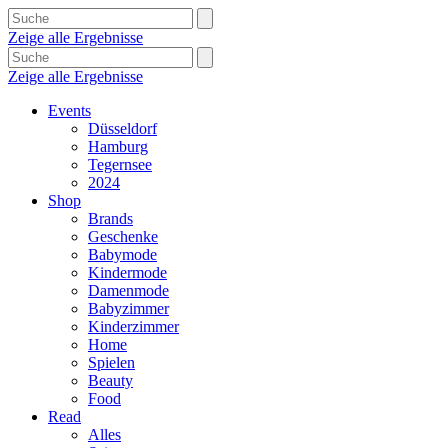
Zeige alle Ergebnisse
Zeige alle Ergebnisse
Events
Düsseldorf
Hamburg
Tegernsee
2024
Shop
Brands
Geschenke
Babymode
Kindermode
Damenmode
Babyzimmer
Kinderzimmer
Home
Spielen
Beauty
Food
Read
Alles