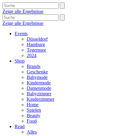
Zeige alle Ergebnisse
Zeige alle Ergebnisse
Events
Düsseldorf
Hamburg
Tegernsee
2024
Shop
Brands
Geschenke
Babymode
Kindermode
Damenmode
Babyzimmer
Kinderzimmer
Home
Spielen
Beauty
Food
Read
Alles