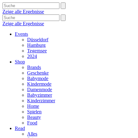
Zeige alle Ergebnisse
Zeige alle Ergebnisse
Events
Düsseldorf
Hamburg
Tegernsee
2024
Shop
Brands
Geschenke
Babymode
Kindermode
Damenmode
Babyzimmer
Kinderzimmer
Home
Spielen
Beauty
Food
Read
Alles