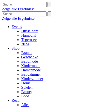
Zeige alle Ergebnisse
Zeige alle Ergebnisse
Events
Düsseldorf
Hamburg
Tegernsee
2024
Shop
Brands
Geschenke
Babymode
Kindermode
Damenmode
Babyzimmer
Kinderzimmer
Home
Spielen
Beauty
Food
Read
Alles