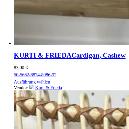
KURTI & FRIEDA
Cardigan, Cashew
83,00
€
50-56
62-68
74-80
86-92
Ausführung wählen
Vendor:
Kurti & Frieda