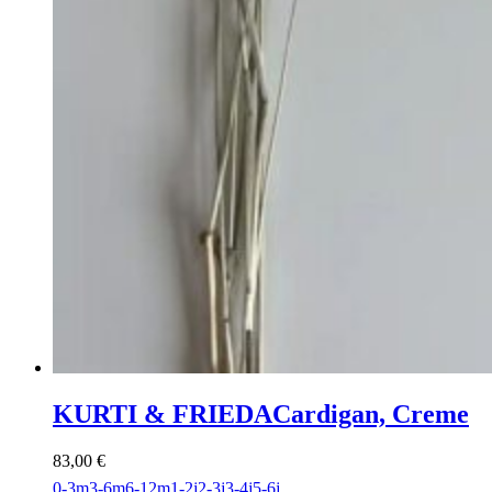
KURTI & FRIEDA
Cardigan, Creme
83,00
€
0-3m
3-6m
6-12m
1-2j
2-3j
3-4j
5-6j