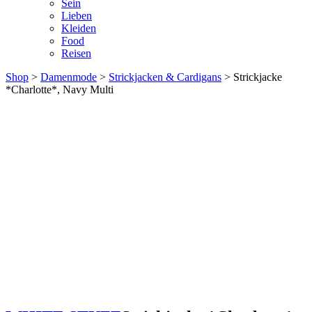
Sein
Lieben
Kleiden
Food
Reisen
Shop
>
Damenmode
>
Strickjacken & Cardigans
> Strickjacke
*Charlotte*, Navy Multi