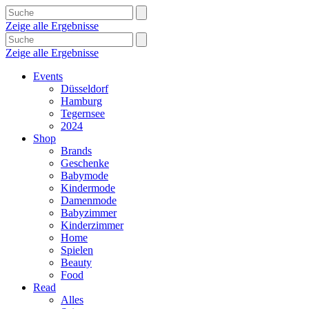
Zeige alle Ergebnisse
Zeige alle Ergebnisse
Events
Düsseldorf
Hamburg
Tegernsee
2024
Shop
Brands
Geschenke
Babymode
Kindermode
Damenmode
Babyzimmer
Kinderzimmer
Home
Spielen
Beauty
Food
Read
Alles