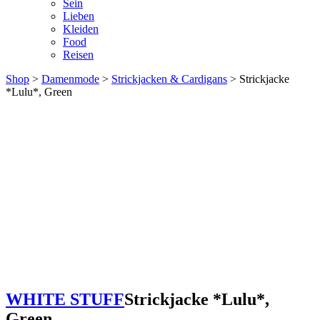
Sein
Lieben
Kleiden
Food
Reisen
Shop
>
Damenmode
>
Strickjacken & Cardigans
> Strickjacke
*Lulu*, Green
WHITE STUFF
Strickjacke *Lulu*,
Green