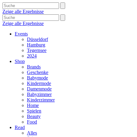
Zeige alle Ergebnisse
Zeige alle Ergebnisse
Events
Düsseldorf
Hamburg
Tegernsee
2024
Shop
Brands
Geschenke
Babymode
Kindermode
Damenmode
Babyzimmer
Kinderzimmer
Home
Spielen
Beauty
Food
Read
Alles