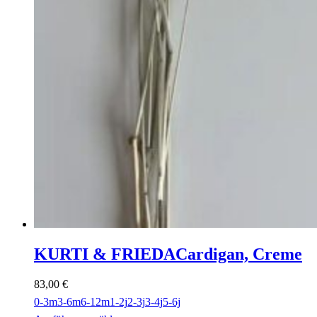
KURTI & FRIEDA
Cardigan, Creme
83,00
€
0-3m
3-6m
6-12m
1-2j
2-3j
3-4j
5-6j