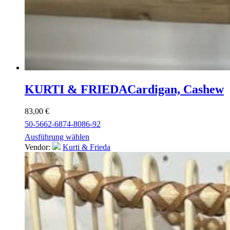
KURTI & FRIEDA
Cardigan, Cashew
83,00
€
50-56
62-68
74-80
86-92
Ausführung wählen
Vendor:
Kurti & Frieda