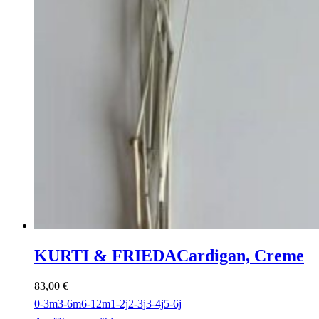
KURTI & FRIEDA
Cardigan, Creme
83,00
€
0-3m
3-6m
6-12m
1-2j
2-3j
3-4j
5-6j