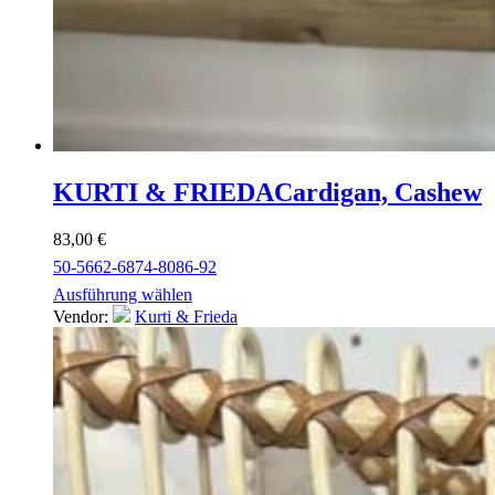
KURTI & FRIEDA
Cardigan, Cashew
83,00
€
50-56
62-68
74-80
86-92
Ausführung wählen
Vendor:
Kurti & Frieda