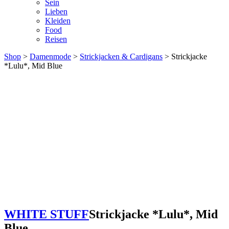
Sein
Lieben
Kleiden
Food
Reisen
Shop
>
Damenmode
>
Strickjacken & Cardigans
> Strickjacke
*Lulu*, Mid Blue
WHITE STUFF
Strickjacke *Lulu*, Mid
Blue