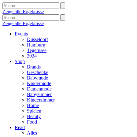
Zeige alle Ergebnisse
Zeige alle Ergebnisse
Events
Düsseldorf
Hamburg
Tegernsee
2024
Shop
Brands
Geschenke
Babymode
Kindermode
Damenmode
Babyzimmer
Kinderzimmer
Home
Spielen
Beauty
Food
Read
Alles